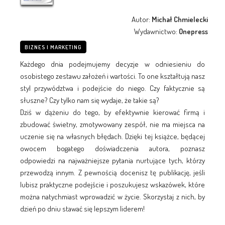
Autor:
Michał Chmielecki
Wydawnictwo:
Onepress
BIZNES I MARKETING
Każdego dnia podejmujemy decyzje w odniesieniu do
osobistego zestawu założeń i wartości. To one kształtują nasz
styl przywództwa i podejście do niego. Czy faktycznie są
słuszne? Czy tylko nam się wydaje, że takie są?
Dziś w dążeniu do tego, by efektywnie kierować firmą i
zbudować świetny, zmotywowany zespół, nie ma miejsca na
uczenie się na własnych błędach. Dzięki tej książce, będącej
owocem bogatego doświadczenia autora, poznasz
odpowiedzi na najważniejsze pytania nurtujące tych, którzy
przewodzą innym. Z pewnością docenisz tę publikację, jeśli
lubisz praktyczne podejście i poszukujesz wskazówek, które
można natychmiast wprowadzić w życie. Skorzystaj z nich, by
dzień po dniu stawać się lepszym liderem!