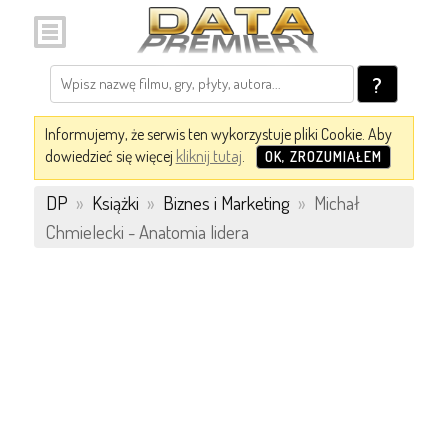
?
Informujemy, że serwis ten wykorzystuje pliki Cookie. Aby
dowiedzieć się więcej
kliknij tutaj
.
OK, ZROZUMIAŁEM
DP
»
Książki
»
Biznes i Marketing
»
Michał
Chmielecki - Anatomia lidera