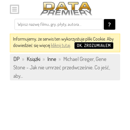
?
Informujemy, że serwis ten wykorzystuje pliki Cookie. Aby
dowiedzieć się więcej
kliknij tutaj
.
OK, ZROZUMIAŁEM
DP
»
Książki
»
Inne
»
Michael Greger, Gene
Stone - Jak nie umrzeć przedwcześnie. Co jeść,
aby...