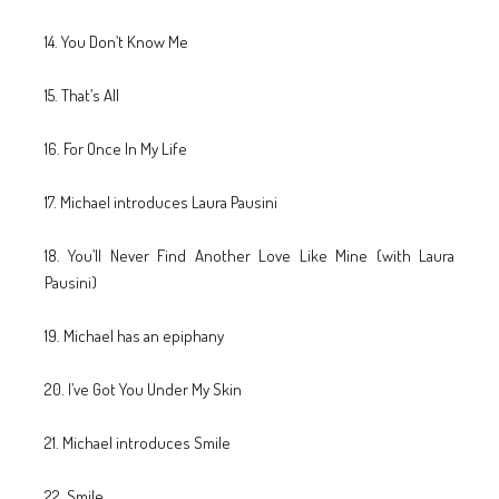
14. You Don’t Know Me
15. That’s All
16. For Once In My Life
17. Michael introduces Laura Pausini
18. You’ll Never Find Another Love Like Mine (with Laura
Pausini)
19. Michael has an epiphany
20. I’ve Got You Under My Skin
21. Michael introduces Smile
22. Smile