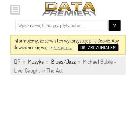
?
Informujemy, że serwis ten wykorzystuje pliki Cookie. Aby
dowiedzieć się więcej
kliknij tutaj
.
OK, ZROZUMIAŁEM
DP
»
Muzyka
»
Blues/Jazz
»
Michael Bublé -
Live! Caught In The Act