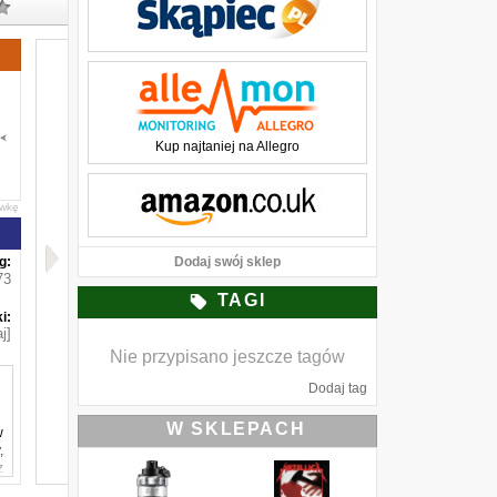
Kup najtaniej na Allegro
awkę
g:
Dodaj swój sklep
73
TAGI
i:
j]
Nie przypisano jeszcze tagów
Dodaj tag
W SKLEPACH
w
,
z