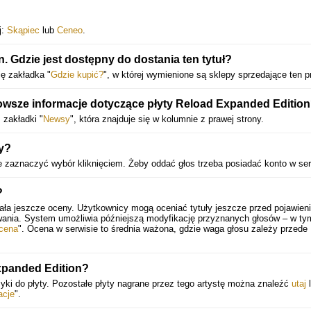
j:
Skąpiec
lub
Ceneo
.
 Gdzie jest dostępny do dostania ten tytuł?
ię zakładka "
Gdzie kupić?
", w której wymienione są sklepy sprzedające ten p
wsze informacje dotyczące płyty Reload Expanded Editio
 zakładki "
Newsy
", która znajduje się w kolumnie z prawej strony.
y?
ie zaznaczyć wybór kliknięciem. Żeby oddać głos trzeba posiadać konto w ser
?
ała jeszcze oceny. Użytkownicy mogą oceniać tytuły jeszcze przed pojawien
wania. System umożliwia późniejszą modyfikację przyznanych głosów – w ty
cena
". Ocena w serwisie to średnia ważona, gdzie waga głosu zależy przede
xpanded Edition?
yki do płyty. Pozostałe płyty nagrane przez tego artystę można znaleźć
utaj
l
acje
".