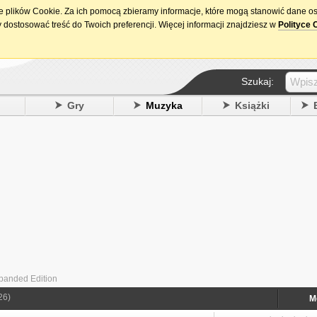
ie plików Cookie. Za ich pomocą zbieramy informacje, które mogą stanowić dane o
15. urodziny DataPremiery.pl
 dostosować treść do Twoich preferencji. Więcej informacji znajdziesz w
Polityce 
Szukaj:
y
Gry
Muzyka
Książki
xpanded Edition
26)
M