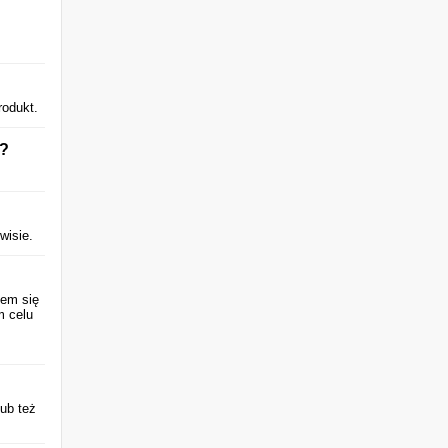
rodukt.
n?
wisie.
iem się
m celu
ub też