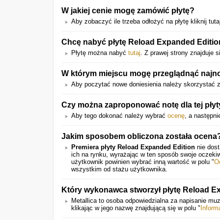
W jakiej cenie mogę zamówić płytę?
Aby zobaczyć ile trzeba odłożyć na płytę kliknij tuta
Chcę nabyć płytę Reload Expanded Edition.
Płytę można nabyć
tutaj
. Z prawej strony znajduje s
W którym miejscu mogę przeglądnąć najno
Aby poczytać nowe doniesienia należy skorzystać z
Czy można zaproponować notę dla tej płyt
Aby tego dokonać należy wybrać
ocenę
, a następn
Jakim sposobem obliczona została ocena
Premiera płyty Reload Expanded Edition
nie dost
ich na rynku, wyrażając w ten sposób swoje oczeki
użytkownik powinien wybrać inną wartość w polu "
O
wszystkim od stażu użytkownika.
Który wykonawca stworzył płytę Reload E
Metallica to osoba odpowiedzialna za napisanie muz
klikając w jego nazwę znajdującą się w polu "
Inform