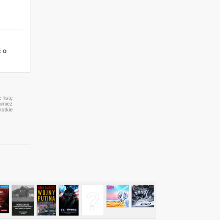
ć o
 listę
ównież
ystkie