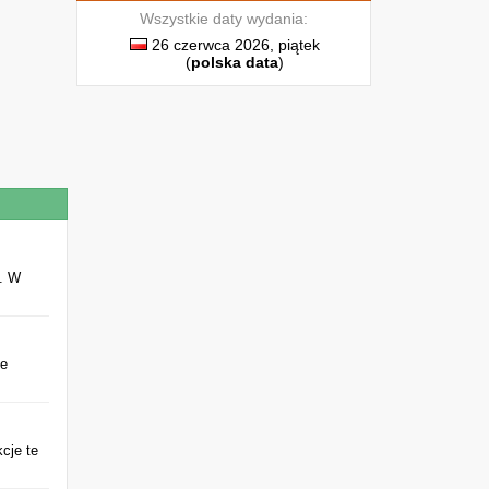
Wszystkie daty wydania:
26 czerwca 2026, piątek
(
polska data
)
. W
ie
kcje te