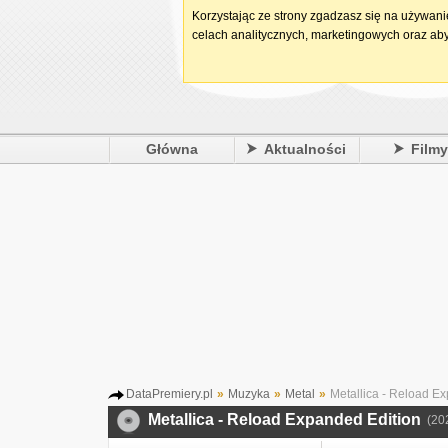
Korzystając ze strony zgadzasz się na używan
celach analitycznych, marketingowych oraz aby
Główna
Aktualności
Film
DataPremiery.pl
»
Muzyka
»
Metal
»
Metallica - Reload E
Metallica - Reload Expanded Edition
(20