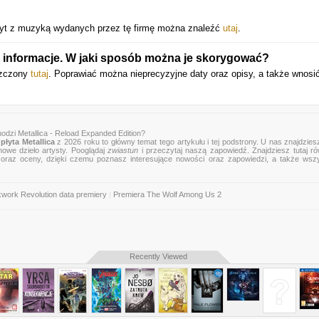
płyt z muzyką wydanych przez tę firmę można znaleźć
utaj
.
 informacje. W jaki sposób można je skorygować?
szczony
tutaj
. Poprawiać można nieprecyzyjne daty oraz opisy, a także wnosi
odzi Metallica - Reload Expanded Edition?
płyta Metallica
z 2026 roku to główny temat tego artykułu i tej podstrony. U nas znajdziesz
nowe dzieło artysty. Pooglądaj
zwiastun
i przeczytaj naszą zapowiedź. Znajdziesz tutaj r
zje oraz oceny, dzięki czemu poznasz interesujące nowości oraz zapowiedzi, a także wsz
work Revolution data premiery
|
Premiera The Wolf Among Us 2
Recently Viewed