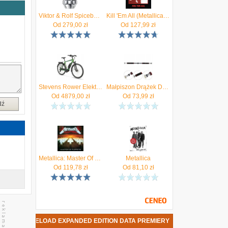
Viktor & Rolf Spicebomb Metallic Musk woda perfumowana 90ml - TESTER
Kill 'Em All (Metallica) (Winyl)
-
Od
279,00
zł
Od
127,99
zł
w
Stevens Rower Elektryczny Atb E-Bormio Gent 23 Rozm.58 Metallic Steps 504Wh
Małpiszon Drążek Do Podciągania X-Sport Metallic 100-150cm
Od
4879,00
zł
Od
73,99
zł
dź
Metallica: Master Of Puppets (Remastered) [Winyl]
Metallica
Od
119,78
zł
Od
81,10
zł
TALLICA - RELOAD EXPANDED EDITION DATA PREMIERY