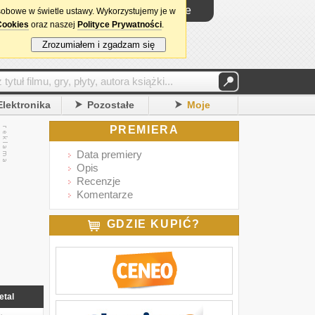
Logowanie
sobowe w świetle ustawy. Wykorzystujemy je w
Cookies
oraz naszej
Polityce Prywatności
.
Zrozumiałem i zgadzam się
Elektronika
Pozostałe
Moje
PREMIERA
Data premiery
Opis
Recenzje
Komentarze
GDZIE KUPIĆ?
etal