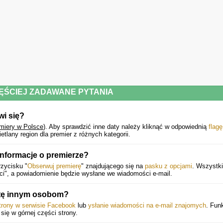
6. Slither (Remastered)
7. Carpe Diem Baby (Remastered)
8. Bad Seed (Remastered)
9. Where The Wild Things Are (Remastered)
ĘŚCIEJ ZADAWANE PYTANIA
10. Prince Charming (Remastered)
wi się?
11. Low Man’s Lyric (Remastered)
emiery w Polsce
).
Aby sprawdzić inne daty należy kliknąć w odpowiednią
flagę
lany region dla premier z różnych kategorii.
12. Attitude (Remastered)
informacje o premierze?
rzycisku "
Obserwuj premierę
" znajdującego się na
pasku z opcjami
. Wszystk
13. Fixxxer (Remastered)
ci", a powiadomienie będzie wysłane we wiadomości e-mail.
tę innym osobom?
CD2 - Demos and studio outtakes
strony w serwisie Facebook
lub
ysłanie wiadomości na e-mail znajomych
. Fun
 się w górnej części strony.
CD3 - Live tour recordings