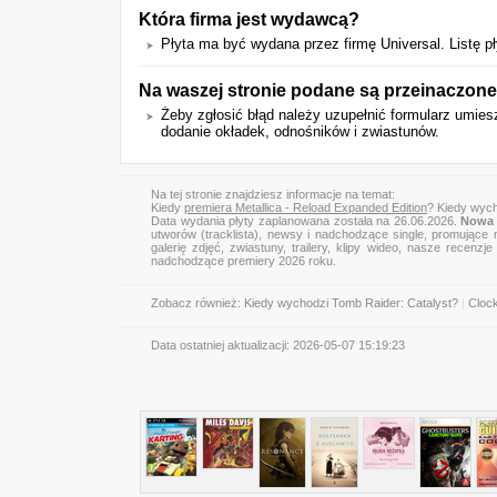
Która firma jest wydawcą?
Płyta ma być wydana przez firmę Universal. Listę 
Na waszej stronie podane są przeinaczone
Żeby zgłosić błąd należy uzupełnić formularz umie
dodanie okładek, odnośników i zwiastunów.
Na tej stronie znajdziesz informacje na temat:
Kiedy
premiera Metallica - Reload Expanded Edition
? Kiedy wych
Data wydania płyty zaplanowana została na 26.06.2026.
Nowa 
utworów (tracklista), newsy i nadchodzące single, promujące 
galerię zdjęć, zwiastuny, trailery, klipy wideo, nasze recen
nadchodzące premiery 2026 roku.
Zobacz również:
Kiedy wychodzi Tomb Raider: Catalyst?
|
Clock
Data ostatniej aktualizacji:
2026-05-07 15:19:23