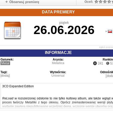
Obserwuj premierę
Oceń:
DATA PREMIERY
piątek
26.06.2026
zgłoś popr
INFORMACJE
Gatunek:
Arysta:
Rankin
Metal
Metallica
241
5
Tagi:
Wytwórnia:
Odnośnik
[dodaj]
Universal
[doda
3CD Expanded Edition
ReLoad
w rozszerzonej odsłonie to nie tylko kultowy album, ale także wgląd 
proces twórczy Metalliki z tego okresu. Oprócz zremasterowanej wersji płyty
wydanie zawiera niepublikowane wcześniej dema, wczesne wersje utworów ora
nagrania koncertowe, pokazujące ewolucję materiału i energię zespołu na żywo.