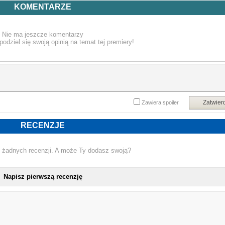
KOMENTARZE
Całość zamknięta w eleganckim wydaniu z tłoczoną okładką i bogatą, 36
stronicową książeczką – idealna propozycja dla fanów chcących wejść głębiej 
Nie ma jeszcze komentarzy
świat
ReLoad
.
podziel się swoją opinią na temat tej premiery!
Tracklista:
CD1
Zatwier
Zawiera spoiler
1. Fuel (Remastered)
RECENZJE
2. The Memory Remains (Remastered)
 żadnych recenzji. A może Ty dodasz swoją?
3. Devil’s Dance (Remastered)
Napisz pierwszą recenzję
4. The Unforgiven II (Remastered)
5. Better Than You (Remastered)
NOWA PŁYTA ME