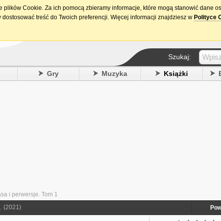
ie plików Cookie. Za ich pomocą zbieramy informacje, które mogą stanowić dane o
15. urodziny DataPremiery.pl
 dostosować treść do Twoich preferencji. Więcej informacji znajdziesz w
Polityce 
Szukaj:
y
Gry
Muzyka
Książki
a i perwersje. Tom 1
1
(2021)
Pow