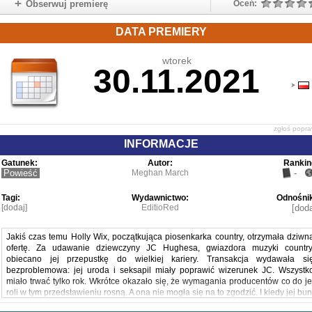
Obserwuj premierę
Oceń:
DATA PREMIERY
wtorek
30.11.2021
zgłoś popr
INFORMACJE
Gatunek:
Autor:
Rankin
Powieść
Meghan March
-
Tagi:
Wydawnictwo:
Odnośnik
[dodaj]
EditioRed
[doda
Jakiś czas temu Holly Wix, początkująca piosenkarka country, otrzymała dziwn
ofertę. Za udawanie dziewczyny JC Hughesa, gwiazdora muzyki country
obiecano jej przepustkę do wielkiej kariery. Transakcja wydawała si
bezproblemowa: jej uroda i seksapil miały poprawić wizerunek JC. Wszystk
miało trwać tylko rok. Wkrótce okazało się, że wymagania producentów co do je
roli w tym przedstawieniu rosną. A ona nie mogła się na to zgodzić. I kiedy jej bun
zaczął się mieszać z poczuciem klęski - i ze sporą dawką whiskey - zjawił się te