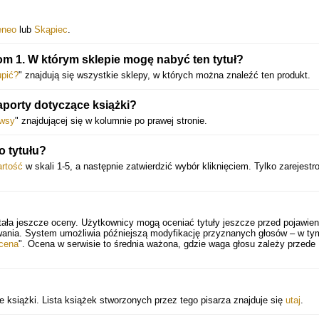
eneo
lub
Skąpiec
.
om 1. W którym sklepie mogę nabyć ten tytuł?
upić?
" znajdują się wszystkie sklepy, w których można znaleźć ten produkt.
porty dotyczące książki?
wsy
" znajdującej się w kolumnie po prawej stronie.
 tytułu?
rtość
w skali 1-5, a następnie zatwierdzić wybór kliknięciem. Tylko zarejestr
tała jeszcze oceny. Użytkownicy mogą oceniać tytuły jeszcze przed pojawien
wania. System umożliwia późniejszą modyfikację przyznanych głosów – w ty
cena
". Ocena w serwisie to średnia ważona, gdzie waga głosu zależy przede
 książki. Lista książek stworzonych przez tego pisarza znajduje się
utaj
.