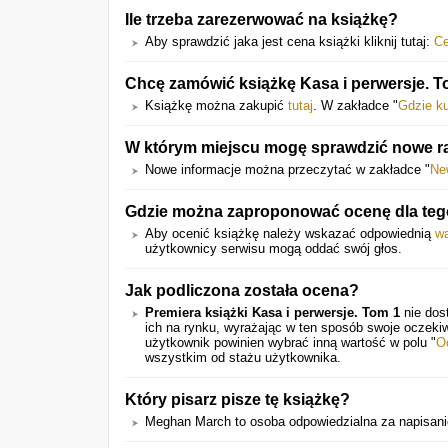
Ile trzeba zarezerwować na książkę?
Aby sprawdzić jaka jest cena książki kliknij tutaj:
C
Chcę zamówić książkę Kasa i perwersje. T
Książkę można zakupić
tutaj
. W zakładce "
Gdzie k
W którym miejscu mogę sprawdzić nowe ra
Nowe informacje można przeczytać w zakładce "
Ne
Gdzie można zaproponować ocenę dla tego
Aby ocenić książkę należy wskazać odpowiednią
wa
użytkownicy serwisu mogą oddać swój głos.
Jak podliczona została ocena?
Premiera książki Kasa i perwersje. Tom 1
nie dos
ich na rynku, wyrażając w ten sposób swoje oczeki
użytkownik powinien wybrać inną wartość w polu "
O
wszystkim od stażu użytkownika.
Który pisarz pisze tę książkę?
Meghan March to osoba odpowiedzialna za napisanie