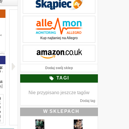
Kup najtaniej na Allegro
awkę
g:
Dodaj swój sklep
-
TAGI
i:
j]
Nie przypisano jeszcze tagów
ą
Dodaj tag
,
ę
W SKLEPACH
o
j
t
n