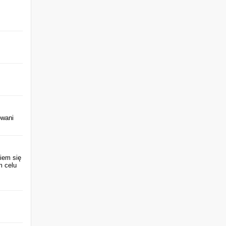
owani
iem się
m celu