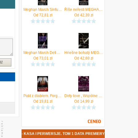
e
Meghan March Sinful Empire
Říše neřesti MEGHAN MARCH
w
Od
72,81
zł
Od
42,39
zł
w
ł
y
.
e
ł
j
Meghan March Defiant Queen
Hriešne bohatý MEGHAN MARCH
u
Od
73,01
zł
Od
42,69
zł
o
dź
Pakt z diabłem. Forge [Meghan March]
Dirty love , Wspólne grzeszki Tom 2 mobi,epub,pdf Meghan March
Od
19,81
zł
Od
14,99
zł
 MARCH - KASA I PERWERSJE. TOM 1 DATA PREMIERY