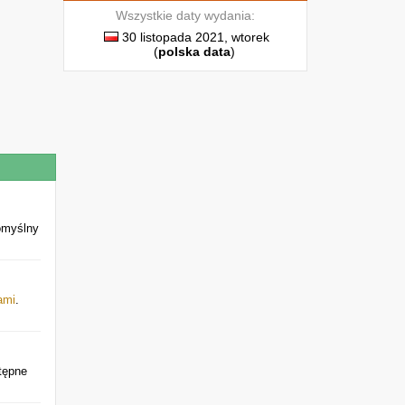
Wszystkie daty wydania:
30 listopada 2021, wtorek
(
polska data
)
Domyślny
ami
.
tępne