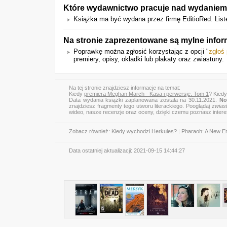
Które wydawnictwo pracuje nad wydaniem t
Książka ma być wydana przez firmę EditioRed. Li
Na stronie zaprezentowane są mylne infor
Poprawkę można zgłosić korzystając z opcji "
zgłoś
premiery, opisy, okładki lub plakaty oraz zwiastuny.
Na tej stronie znajdziesz informacje na temat:
Kiedy
premiera Meghan March - Kasa i perwersje. Tom 1
? Kied
Data wydania książki zaplanowana została na 30.11.2021.
No
znajdziesz fragmenty tego utworu literackiego. Pooglądaj
zwias
wideo, nasze recenzje oraz oceny, dzięki czemu poznasz inter
Zobacz również:
Kiedy wychodzi Herkules?
|
Pharaoh: A New E
Data ostatniej aktualizacji:
2021-09-15 14:44:27