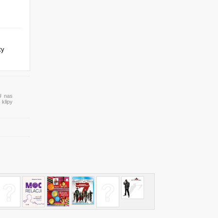
ty
 U nas
 klipy