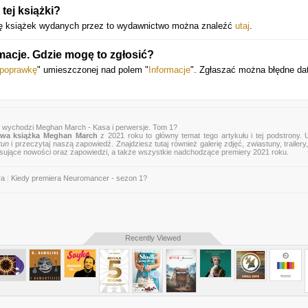
ej książki?
stę książek wydanych przez to wydawnictwo można znaleźć
utaj
.
macje. Gdzie mogę to zgłosić?
 poprawkę
" umieszczonej nad polem "
Informacje
". Zgłaszać można błędne da
y wychodzi Meghan March - Kasa i perwersje. Tom 1?
wa książka Meghan March
z 2021 roku to główny temat tego artykułu i tej podstrony.
tun
i przeczytaj naszą zapowiedź. Znajdziesz tutaj również galerię zdjęć, zwiastuny, trailery,
esujące nowości oraz zapowiedzi, a także wszystkie nadchodzące premiery 2021 roku.
ra
|
Kiedy premiera Neuromancer - sezon 1?
Recently Viewed