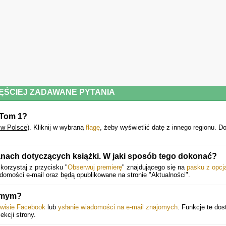
ĘŚCIEJ ZADAWANE PYTANIA
. Tom 1?
 w Polsce
).
Kliknij w wybraną
flagę
, żeby wyświetlić datę z innego regionu. 
anach dotyczących książki. W jaki sposób tego dokonać?
orzystaj z przycisku "
Obserwuj premierę
" znajdującego się na
pasku z opcj
mości e-mail oraz będą opublikowane na stronie "Aktualności".
jomym?
rwisie Facebook
lub
ysłanie wiadomości na e-mail znajomych
. Funkcje te dos
ekcji strony.