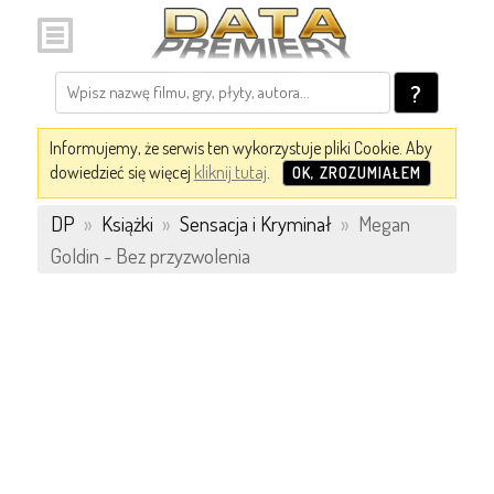
?
Informujemy, że serwis ten wykorzystuje pliki Cookie. Aby
dowiedzieć się więcej
kliknij tutaj
.
OK, ZROZUMIAŁEM
DP
»
Książki
»
Sensacja i Kryminał
»
Megan
Goldin - Bez przyzwolenia