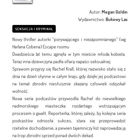
Autor:
Megan Goldin
Wydawnictwo:
Bukowy Las
SENSACJA I KRYMINAŁ
Nowy thriller autorki “porywającego i niezapomnianego" (wg
Harlana Cobena) Escape roomu
Dwadzieścia lat temu zginęła w tym mieście młoda kobieta.
Teraz inna dziewczyna padła ofiarą napaści seksualnej.
Sprawom przyjrzy się Rachel Krall, której nazwisko stało się z
dnia na dzień słynne w całym kraju, gdy dzięki jej podcastowi
na temat zbrodni niesłusznie skazany człowiek odzyskał
wolność.
Nowa seria podcastów przywiodła Rachel do niewielkiego
nadmorskiego miasteczka rozdartego wstrząsającym
procesem o gwałt. Reporterka, której zależy, by kolejna seria
podcastów odniosła sukces, stara się przeprowadzić
rzetelne dochodzenie, a pewien tajemniczy list naprowadza ją
na trop zbrodni sprzed ponad dwóch dekad.