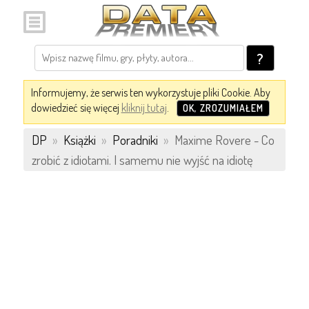
?
Informujemy, że serwis ten wykorzystuje pliki Cookie. Aby
dowiedzieć się więcej
kliknij tutaj
.
OK, ZROZUMIAŁEM
DP
»
Książki
»
Poradniki
»
Maxime Rovere - Co
zrobić z idiotami. I samemu nie wyjść na idiotę