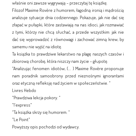
właśnie oni zawsze wygrywają – przeczytaj tę książkę.
Filozof Maxime Rovère z humorem, łagodną ironią i mądrością
analizuje sytuacje dnia codziennego. Pokazuje, jak nie dać się
złapać w pułapki, które zastawiają na nas idioci, jak rozmawiać
z tymi, którzy nie chcą słuchać, a przede wszystkim: jak nie
dać się wyprowadzić z równowagi i zachować zimną krew, by
samemu nie wyjść na idiotę.
Ta książka to prawdziwe lekarstwo na plagę naszych czasów i
zbiorową chorobę, która niszczy nam życie – głupotę.
"Analizując fenomen idiotów, (... ) Maxime Rovère proponuje
nam poradnik samoobrony przed nieznośnymi ignorantami
oraz etyczną refleksję nad życiem w społeczeństwie. "
Livres Hebdo
"Prawdziwa lekcja pokory. "
"l'express"
"Ta książka skrzy się humorem. "
"Le Point"
Powyższy opis pochodzi od wydawcy.