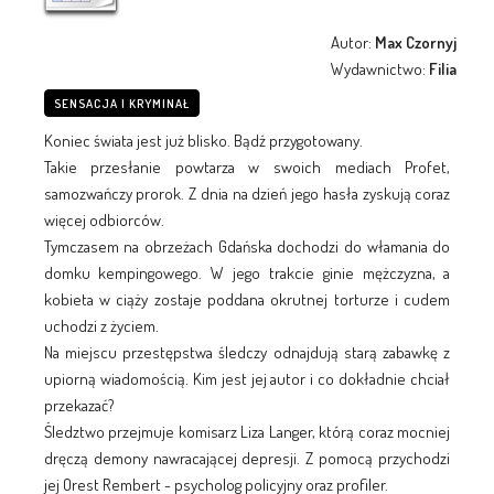
Autor:
Max Czornyj
Wydawnictwo:
Filia
SENSACJA I KRYMINAŁ
Koniec świata jest już blisko. Bądź przygotowany.
Takie przesłanie powtarza w swoich mediach Profet,
samozwańczy prorok. Z dnia na dzień jego hasła zyskują coraz
więcej odbiorców.
Tymczasem na obrzeżach Gdańska dochodzi do włamania do
domku kempingowego. W jego trakcie ginie mężczyzna, a
kobieta w ciąży zostaje poddana okrutnej torturze i cudem
uchodzi z życiem.
Na miejscu przestępstwa śledczy odnajdują starą zabawkę z
upiorną wiadomością. Kim jest jej autor i co dokładnie chciał
przekazać?
Śledztwo przejmuje komisarz Liza Langer, którą coraz mocniej
dręczą demony nawracającej depresji. Z pomocą przychodzi
jej Orest Rembert - psycholog policyjny oraz profiler.