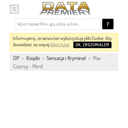
?
Informujemy, że serwis ten wykorzystuje pliki Cookie. Aby
dowiedzieć się więcej
kliknij tutaj
.
OK, ZROZUMIAŁEM
DP
»
Książki
»
Sensacja i Kryminał
»
Max
Czornyj - Mord