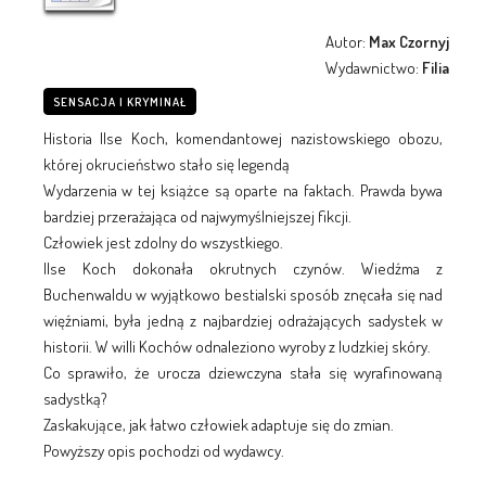
Autor:
Max Czornyj
Wydawnictwo:
Filia
SENSACJA I KRYMINAŁ
Historia Ilse Koch, komendantowej nazistowskiego obozu,
której okrucieństwo stało się legendą
Wydarzenia w tej książce są oparte na faktach. Prawda bywa
bardziej przerażająca od najwymyślniejszej fikcji.
Człowiek jest zdolny do wszystkiego.
Ilse Koch dokonała okrutnych czynów. Wiedźma z
Buchenwaldu w wyjątkowo bestialski sposób znęcała się nad
więźniami, była jedną z najbardziej odrażających sadystek w
historii. W willi Kochów odnaleziono wyroby z ludzkiej skóry.
Co sprawiło, że urocza dziewczyna stała się wyrafinowaną
sadystką?
Zaskakujące, jak łatwo człowiek adaptuje się do zmian.
Powyższy opis pochodzi od wydawcy.