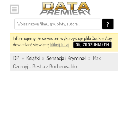
?
Informujemy, że serwis ten wykorzystuje pliki Cookie. Aby
dowiedzieć się więcej
kliknij tutaj
.
OK, ZROZUMIAŁEM
DP
»
Książki
»
Sensacja i Kryminał
»
Max
Czornyj - Bestia z Buchenwaldu