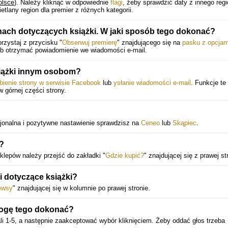
olsce
).
Należy kliknąć w odpowiednie
flagi
, żeby sprawdzić daty z innego reg
lany region dla premier z różnych kategorii.
ach dotyczących książki. W jaki sposób tego dokonać?
rzystaj z przycisku "
Obserwuj premierę
" znajdującego się na
pasku z opcjam
ub otrzymać powiadomienie we wiadomości e-mail.
siążki innym osobom?
bienie strony w serwisie Facebook
lub
ysłanie wiadomości e-mail
. Funkcje te
 w górnej części strony.
jonalna i pozytywne nastawienie sprawdzisz na
Ceneo
lub
Skąpiec
.
?
klepów należy przejść do zakładki "
Gdzie kupić?
" znajdującej się z prawej st
ci dotyczące książki?
ewsy
" znajdującej się w kolumnie po prawej stronie.
mogę tego dokonać?
i 1-5, a następnie zaakceptować wybór kliknięciem. Żeby oddać głos trzeba