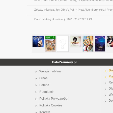
wideo, nasze recenzje oraz oceny, dzięki czemu poznasz inter
Zobacz również:
Jon Oliva's Pain - [New Album] premiera
|
Prem
Data ostatniej aktualizacji:
2021-02-27 22:11:43
DataPremiery.pl
Do
Wersja mobilna
Ma
O nas
Re
Pomoc
Dl
Regulamin
Wi
Polityka Prywatności
Do
Polityka Cookies
Kontakt