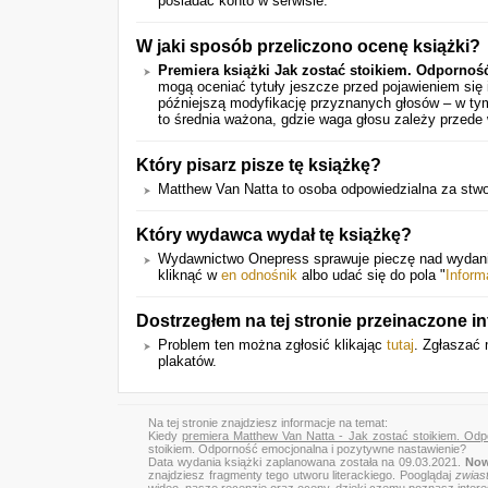
posiadać konto w serwisie.
W jaki sposób przeliczono ocenę książki?
Premiera książki Jak zostać stoikiem. Odpornoś
mogą oceniać tytuły jeszcze przed pojawieniem się
późniejszą modyfikację przyznanych głosów – w tym
to średnia ważona, gdzie waga głosu zależy przede
Który pisarz pisze tę książkę?
Matthew Van Natta to osoba odpowiedzialna za stwo
Który wydawca wydał tę książkę?
Wydawnictwo Onepress sprawuje pieczę nad wydaniem
kliknąć w
en odnośnik
albo udać się do pola "
Inform
Dostrzegłem na tej stronie przeinaczone i
Problem ten można zgłosić klikając
tutaj
. Zgłaszać 
plakatów.
Na tej stronie znajdziesz informacje na temat:
Kiedy
premiera Matthew Van Natta - Jak zostać stoikiem. Odp
stoikiem. Odporność emocjonalna i pozytywne nastawienie?
Data wydania książki zaplanowana została na 09.03.2021.
Now
znajdziesz fragmenty tego utworu literackiego. Pooglądaj
zwias