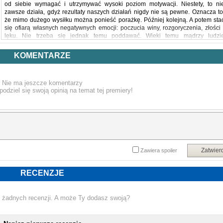
od siebie wymagać i utrzymywać wysoki poziom motywacji. Niestety, to ni
zawsze działa, gdyż rezultaty naszych działań nigdy nie są pewne. Oznacza to
że mimo dużego wysiłku można ponieść porażkę. Później kolejną. A potem sta
się ofiarą własnych negatywnych emocji: poczucia winy, rozgoryczenia, złości 
lęku. Nie trzeba się jednak temu poddawać. Wieki temu mądrzy ludzi
zaproponowali nieco inne podejście do życia, dzięki któremu każdy może stać si
najlepszą wersją siebie. Najlepszą i najszczęśliwszą. Tym podejściem jes
KOMENTARZE
stoicyzm.
Oto inspirujący podręcznik, który uczy przyjmowania pozytywnego nastawieni
do świata i samokontroli. Przedstawia proste techniki panowania nad swoim
Nie ma jeszcze komentarzy
emocjami i podążania ścieżką do poczucia trwałego szczęścia i spokoju
podziel się swoją opinią na temat tej premiery!
Pokazuje strategie i ćwiczenia duchowe, prowadzące do przebudowy sposob
percepcji, aby każdy mógł tworzyć lepsze związki, czerpać zadowolenie 
codziennych spraw i stać się aktywnym członkiem społeczeństwa. Łatwo si
przekonać, jak bardzo ta starożytna koncepcja filozoficzna pomaga 
odnalezieniu spokoju. Wystarczy opanować trzy dyscypliny: dyscyplin
pragnienia, dyscyplinę działania i dyscyplinę akce ptacji, a ich zastosowanie 
codziennym życiu okaże się naturalne - i niezwykle satysfakcjonujące!
W książce:
Zatwier
Zawiera spoiler
historia i ogólne ramy stoicyzmu
podstawowe założenia praktyki stoicyzmu
rozwijanie pozytywnych emocji i wykorzenianie negatywnych
RECENZJE
budowanie zdrowych relacji
rozwijanie w sobie odwagi i aktywności
Odkryj szczęście, które płynie ze stoickiego spokoju!
 żadnych recenzji. A może Ty dodasz swoją?
Powyższy opis pochodzi od wydawcy.
NOWA KSIĄŻKA MATTHEW VAN NATTA - JAK ZOSTAĆ STOIKIEM. 