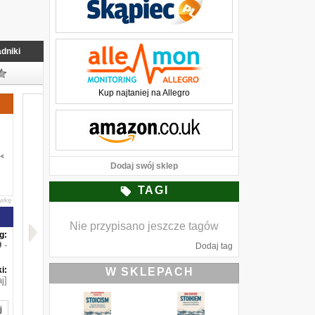
dniki
Kup najtaniej na Allegro
Dodaj swój sklep
TAGI
awkę
Nie przypisano jeszcze tagów
g:
-
Dodaj tag
i:
W SKLEPACH
j]
j