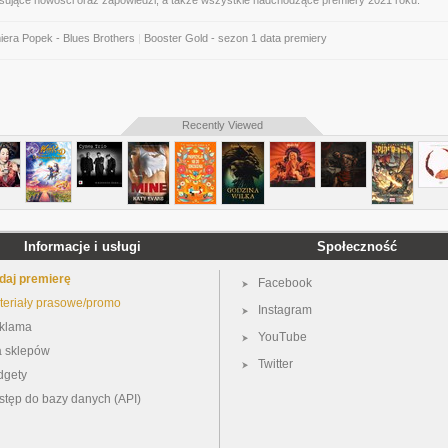
esujące nowości oraz zapowiedzi, a także wszystkie nadchodzące premiery 2021 roku.
iera Popek - Blues Brothers
|
Booster Gold - sezon 1 data premiery
Recently Viewed
Informacje i usługi
Społeczność
daj premierę
Facebook
teriały prasowe/promo
Instagram
klama
YouTube
a sklepów
Twitter
dgety
stęp do bazy danych (API)