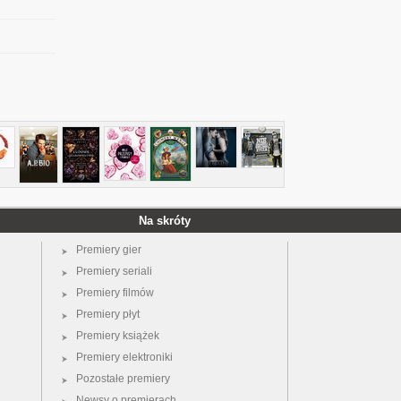
Na skróty
Premiery gier
Premiery seriali
Premiery filmów
Premiery płyt
Premiery książek
Premiery elektroniki
Pozostałe premiery
Newsy o premierach