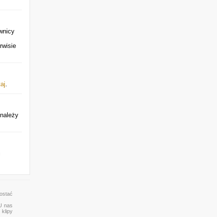
wnicy
rwisie
taj
.
 należy
i
ostać
 U nas
 klipy