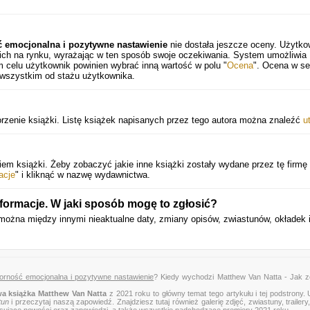
ć emocjonalna i pozytywne nastawienie
nie dostała jeszcze oceny. Użytko
 ich na rynku, wyrażając w ten sposób swoje oczekiwania. System umożliwia
 celu użytkownik powinien wybrać inną wartość w polu "
Ocena
". Ocena w se
 wszystkim od stażu użytkownika.
rzenie książki. Listę książek napisanych przez tego autora można znaleźć
u
 książki. Żeby zobaczyć jakie inne książki zostały wydane przez tę firmę
acje
" i kliknąć w nazwę wydawnictwa.
nformacje. W jaki sposób mogę to zgłosić?
można między innymi nieaktualne daty, zmiany opisów, zwiastunów, okładek 
orność emocjonalna i pozytywne nastawienie
? Kiedy wychodzi Matthew Van Natta - Jak z
a książka Matthew Van Natta
z 2021 roku to główny temat tego artykułu i tej podstrony.
tun
i przeczytaj naszą zapowiedź. Znajdziesz tutaj również galerię zdjęć, zwiastuny, trailery,