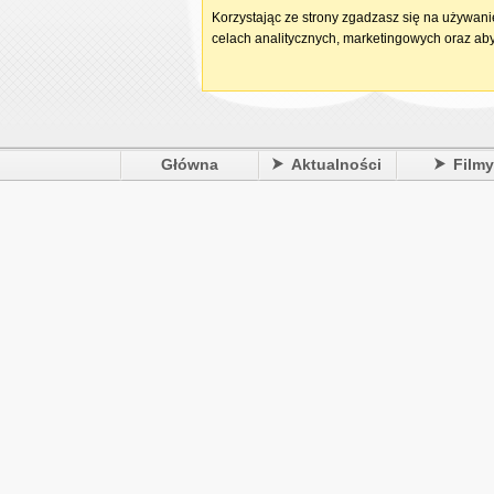
Korzystając ze strony zgadzasz się na używan
celach analitycznych, marketingowych oraz aby
Główna
Aktualności
Film