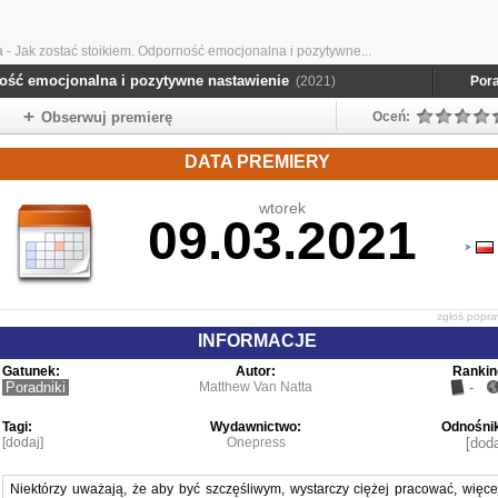
- Jak zostać stoikiem. Odporność emocjonalna i pozytywne...
ność emocjonalna i pozytywne nastawienie
(2021)
Pora
Obserwuj premierę
Oceń:
DATA PREMIERY
wtorek
09.03.2021
zgłoś popr
INFORMACJE
Gatunek:
Autor:
Rankin
Poradniki
Matthew Van Natta
-
Tagi:
Wydawnictwo:
Odnośnik
[dodaj]
Onepress
[doda
Niektórzy uważają, że aby być szczęśliwym, wystarczy ciężej pracować, więce