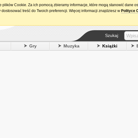
ie plików Cookie. Za ich pomocą zbieramy informacje, które mogą stanowić dane o
15. urodziny DataPremiery.pl
 dostosować treść do Twoich preferencji. Więcej informacji znajdziesz w
Polityce 
Szukaj:
y
Gry
Muzyka
Książki