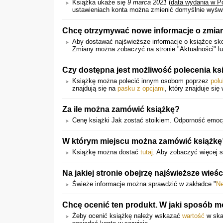
Książka ukaże się
9 marca 2021
(
data wydania w P
ustawieniach konta można zmienić domyślnie wyświet
Chcę otrzymywać nowe informacje o zmian
Aby dostawać najświeższe informacje o książce sko
Zmiany można zobaczyć na stronie "Aktualności" l
Czy dostępna jest możliwość polecenia k
Książkę można polecić innym osobom poprzez
polu
znajdują się na
pasku z opcjami
, który znajduje się
Za ile można zamówić książkę?
Cenę książki Jak zostać stoikiem. Odporność emoc
W którym miejscu można zamówić książkę
Książkę można dostać
tutaj
. Aby zobaczyć więcej s
Na jakiej stronie obejrzę najświeższe wieś
Świeże informacje można sprawdzić w zakładce "
N
Chcę ocenić ten produkt. W jaki sposób 
Żeby ocenić książkę należy wskazać
wartość
w skal