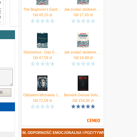
e
,
The Beginner's Guide to Stoicism: Tools for Emotional Resilience and Positivity
Jak zostać stoikiem. Odporność emocjonalna i pozytywne nastawienie
ć
Od
45,10
zł
Od
17,45
zł
i
e
ę
t
a
i
.
Stoizismus - Das 5-Minuten-Journal Natta, Matthew van
Jak zostać stoikiem. Odporność emocjonalna i pozytywne nastawienie (MP3)
u
Od
47,59
zł
Od
14,90
zł
z
ę
w
ę
w
dź
Odhalení Michaela Jacksona
Berserk Deluxe Volume 1
Od
72,59
zł
Od
154,30
zł
ODPORNOŚĆ EMOCJONALNA I POZYTYWNE NASTAWIENIE DATA PREMIERY