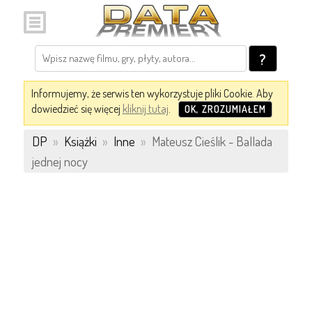
?
Informujemy, że serwis ten wykorzystuje pliki Cookie. Aby
dowiedzieć się więcej
kliknij tutaj
.
OK, ZROZUMIAŁEM
DP
»
Książki
»
Inne
»
Mateusz Cieślik - Ballada
jednej nocy