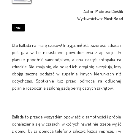
Autor:
Mateusz Cieślik
Wydawnictwo:
Must Read
INNE
Oto Ballada na miarę czasów! Intryga, miłość, zazdrość, zdrada i
pościg, a w tle nieustanne powiadomienia z aplikacji. On
planuje popełnić samobójstwo, a ona nakryć chłopaka na
zdradzie. Nie znają się, ale odkąd ich drogi się skrzyżują, losy
obojga zaczną podążać w zupełnie innych kierunkach niż
dotychczas. Spotkanie tuż przed północą na odludnej
polanie rozpocznie szaloną jazdę pełną ostrych zakrętów.
Ballada to przede wszystkim opowieść o samotności i próbie
odnalezienia się w czasach, w których nawet nie trzeba wyjść
z domu, by za pomocą telefonu zaliczyć każdą imprezę, i w