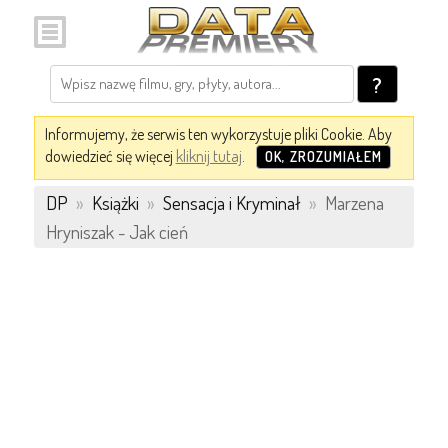
?
Informujemy, że serwis ten wykorzystuje pliki Cookie. Aby
dowiedzieć się więcej
kliknij tutaj
.
OK, ZROZUMIAŁEM
DP
»
Książki
»
Sensacja i Kryminał
»
Marzena
Hryniszak - Jak cień