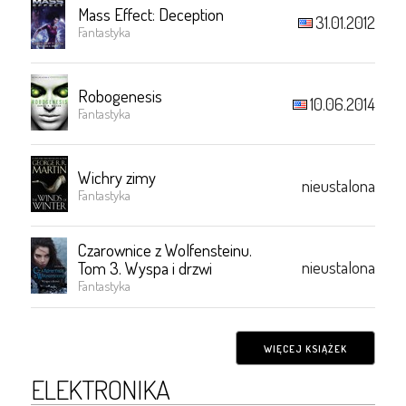
Mass Effect: Deception
31.01.2012
Fantastyka
Robogenesis
10.06.2014
Fantastyka
Wichry zimy
nieustalona
Fantastyka
Czarownice z Wolfensteinu.
nieustalona
Tom 3. Wyspa i drzwi
Fantastyka
WIĘCEJ KSIĄŻEK
ELEKTRONIKA