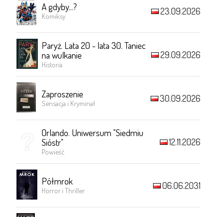
A gdyby...?
23.09.2026
Komiksy
Paryż. Lata 20 - lata 30. Taniec
29.09.2026
na wulkanie
Historia
Zaproszenie
30.09.2026
Sensacja i Kryminał
Orlando. Uniwersum "Siedmiu
12.11.2026
Sióstr"
Powieść
Półmrok
06.06.2031
Horror i Thriller