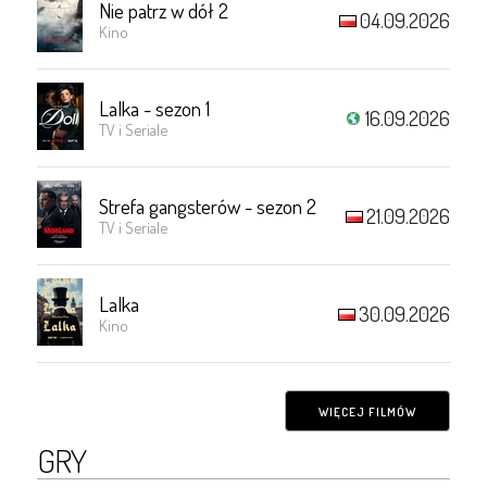
Nie patrz w dół 2
04.09.2026
Kino
Lalka - sezon 1
16.09.2026
TV i Seriale
Strefa gangsterów - sezon 2
21.09.2026
TV i Seriale
Lalka
30.09.2026
Kino
WIĘCEJ FILMÓW
GRY