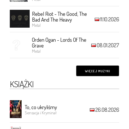
Rebel Riot - The Good, The
11.10.2026
Bad And The Heavy
Metal
Orden Ogan - Lords Of The
08.01.2027
Grave
Metal
WIĘCEJ MUZYKI
KSIĄŻKI
To, co ukryliśmy
26.08.2026
Sensacja i Kryminał