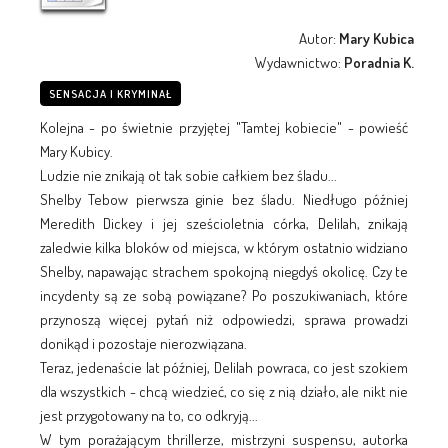
Autor:
Mary Kubica
Wydawnictwo:
Poradnia K.
SENSACJA I KRYMINAŁ
Kolejna - po świetnie przyjętej "Tamtej kobiecie" - powieść
Mary Kubicy.
Ludzie nie znikają ot tak sobie całkiem bez śladu...
Shelby Tebow pierwsza ginie bez śladu. Niedługo później
Meredith Dickey i jej sześcioletnia córka, Delilah, znikają
zaledwie kilka bloków od miejsca, w którym ostatnio widziano
Shelby, napawając strachem spokojną niegdyś okolicę. Czy te
incydenty są ze sobą powiązane? Po poszukiwaniach, które
przynoszą więcej pytań niż odpowiedzi, sprawa prowadzi
donikąd i pozostaje nierozwiązana.
Teraz, jedenaście lat później, Delilah powraca, co jest szokiem
dla wszystkich - chcą wiedzieć, co się z nią działo, ale nikt nie
jest przygotowany na to, co odkryją...
W tym porażającym thrillerze, mistrzyni suspensu, autorka