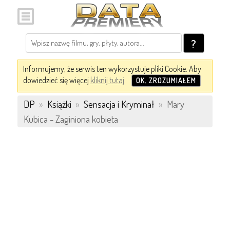
?
Informujemy, że serwis ten wykorzystuje pliki Cookie. Aby
dowiedzieć się więcej
kliknij tutaj
.
OK, ZROZUMIAŁEM
DP
»
Książki
»
Sensacja i Kryminał
»
Mary
Kubica - Zaginiona kobieta