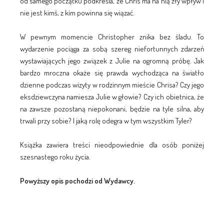
od samego początku podkreśla, że Chris ma na nią zły wpływ i
nie jest kimś, z kim powinna się wiązać.
W pewnym momencie Christopher znika bez śladu. To
wydarzenie pociąga za sobą szereg niefortunnych zdarzeń
wystawiających jego związek z Julie na ogromną próbę. Jak
bardzo mroczna okaże się prawda wychodząca na światło
dzienne podczas wizyty w rodzinnym mieście Chrisa? Czy jego
eksdziewczyna namiesza Julie w głowie? Czy ich obietnica, że
na zawsze pozostaną niepokonani, będzie na tyle silna, aby
trwali przy sobie? I jaką rolę odegra w tym wszystkim Tyler?
Książka zawiera treści nieodpowiednie dla osób poniżej
szesnastego roku życia.
Powyższy opis pochodzi od Wydawcy.