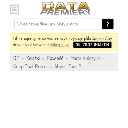
?
Informujemy, że serwis ten wykorzystuje pliki Cookie. Aby
dowiedzieć się więcej
kliknij tutaj
.
OK, ZROZUMIAŁEM
DP
»
Książki
»
Powieść
»
Marta Kulczyna -
Keep That Promise. Abyss. Tom 2