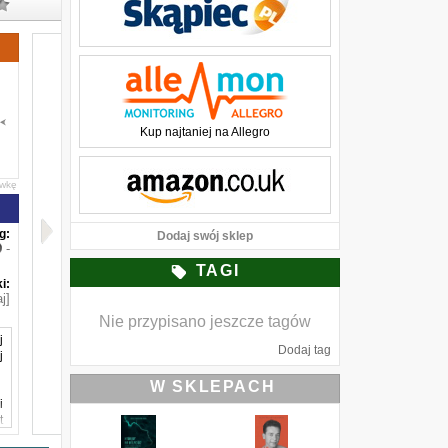
Kup najtaniej na Allegro
awkę
g:
Dodaj swój sklep
-
TAGI
i:
j]
Nie przypisano jeszcze tagów
j
Dodaj tag
j
W SKLEPACH
i
t
z