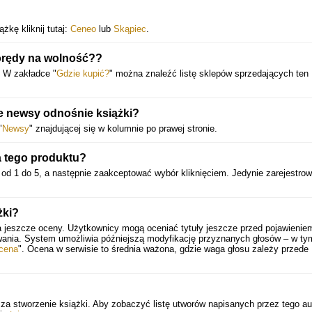
żkę kliknij tutaj:
Ceneo
lub
Skąpiec
.
órędy na wolność??
. W zakładce "
Gdzie kupić?
" można znaleźć listę sklepów sprzedających ten
ce newsy odnośnie książki?
"
Newsy
" znajdującej się w kolumnie po prawej stronie.
a tego produktu?
od 1 do 5, a następnie zaakceptować wybór kliknięciem. Jedynie zarejestrow
żki?
a jeszcze oceny. Użytkownicy mogą oceniać tytuły jeszcze przed pojawienie
wania. System umożliwia późniejszą modyfikację przyznanych głosów – w ty
cena
". Ocena w serwisie to średnia ważona, gdzie waga głosu zależy przede
a stworzenie książki. Aby zobaczyć listę utworów napisanych przez tego au