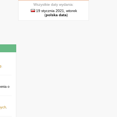
Wszystkie daty wydania:
19 stycznia 2021, wtorek
(
polska data
)
ę
.
enia o
mych
.