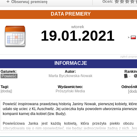
Obserwuj premierę
Oceń:
DATA PREMIERY
wtorek
19.01.2021
zgłoś popr
INFORMACJE
Gatunek:
Autor:
Rankin
Powieść
Marta Byczkowska-Nowak
-
Tagi:
Wydawnictwo:
Odnośnik
[dodaj]
Prószyński Media
[doda
Powieść inspirowana prawdziwą historią Janiny Nowak, pierwszej kobiety, które
udało się uciec z KL Auschwitz. Jej ucieczka była powodem utworzenia pierwsze
kompanii karnej dla kobiet (tzw. Budy).
Powieściowa Janka jest każdą kobietą, która przeżyła piekło obozu 
zdecydowała się o nim opowiedzieć, nie będąc jednocześnie żadną z nich. Jes
postacią fikcyjną, której los został utkany na kanwie kilku kluczowych faktów 