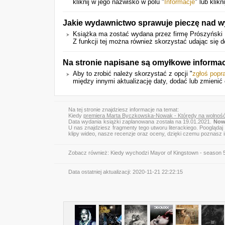
kliknij w jego nazwisko w polu "
Informacje
" lub klikn
Jakie wydawnictwo sprawuje pieczę nad wy
Książka ma zostać wydana przez firmę Prószyński 
Z funkcji tej można również skorzystać udając się d
Na stronie napisane są omyłkowe informa
Aby to zrobić należy skorzystać z opcji "
zgłoś popr
między innymi aktualizację daty, dodać lub zmienić o
Na tej stronie znajdziesz informacje na temat:
Kiedy
premiera Marta Byczkowska-Nowak - Którędy na wolnoś
Data wydania książki zaplanowana została na 19.01.2021.
Now
U nas znajdziesz fragmenty tego utworu literackiego. Pooglądaj
klipy wideo, nasze recenzje oraz oceny, dzięki czemu poznasz
Zobacz również:
Kiedy wychodzi Mayor of Kingstown - season 
Data ostatniej aktualizacji:
2020-11-21 22:22:15