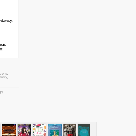
wydawcy.
osić
at.
trony.
ilery,
1?