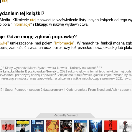
ij
utaj
.
daniem tej książki?
Media. Kliknięcie
utaj
spowoduje wyświetlenie listy innych książek od tego 
o pola "
Informacje
" i klikając w nazwę wydawnictwa.
cje. Gdzie mogę zgłosić poprawkę?
awkę
" umieszczonej nad polem "
Informacje
". W ramach tej funkcji można zgł
pis, zamieścić zwiastun oraz trailer, czy też przesłać nową okładkę lub plak
ć?
? Kiedy wychodzi Marta Byczkowska-Nowak - Którędy na wolność??
a książka Marta Byczkowska-Nowak
z 2021 roku to główny temat tego artykułu i tej pods
zwiastun
i przeczytaj naszą zapowiedź. Znajdziesz tutaj również galerię zdjęć, zwiastuny, tra
 interesujące nowości oraz zapowiedzi, a także wszystkie nadchodzące premiery 2021 roku.
5?
|
Super Pumped - season 2 data premiery
|
Kiedy premiera From Blood and Ash - season 
Recently Viewed