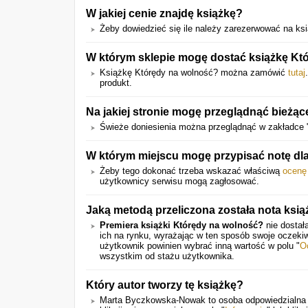
W jakiej cenie znajdę książkę?
Żeby dowiedzieć się ile należy zarezerwować na ksią
W którym sklepie mogę dostać książkę Kt
Książkę Którędy na wolność? można zamówić
tutaj
produkt.
Na jakiej stronie mogę przeglądnąć bieżą
Świeże doniesienia można przeglądnąć w zakładce 
W którym miejscu mogę przypisać notę dl
Żeby tego dokonać trzeba wskazać właściwą
ocenę
użytkownicy serwisu mogą zagłosować.
Jaką metodą przeliczona została nota ksią
Premiera książki Którędy na wolność?
nie dostał
ich na rynku, wyrażając w ten sposób swoje oczeki
użytkownik powinien wybrać inną wartość w polu "
O
wszystkim od stażu użytkownika.
Który autor tworzy tę książkę?
Marta Byczkowska-Nowak to osoba odpowiedzialna z