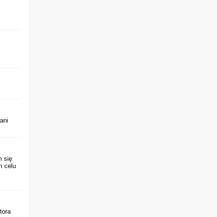
ani
m się
m celu
tora