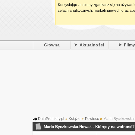
Korzystając ze strony zgadzasz się na używan
celach analitycznych, marketingowych oraz aby
Główna
Aktualności
Film
DataPremiery.pl
»
Książki
»
Powieść
»
Marta Byczkowska-
Marta Byczkowska-Nowak - Którędy na wolność?