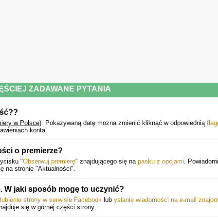
ĘŚCIEJ ZADAWANE PYTANIA
ość??
miery w Polsce
).
Pokazywaną datę można zmienić kliknąć w odpowiednią
flag
awieniach konta.
ści o premierze?
ycisku "
Obserwuj premierę
" znajdującego się na
pasku z opcjami
. Powiadomi
ę na stronie "Aktualności".
 W jaki sposób mogę to uczynić?
lubienie strony w serwisie Facebook
lub
ysłanie wiadomości na e-mail znajo
znajduje się w górnej części strony.