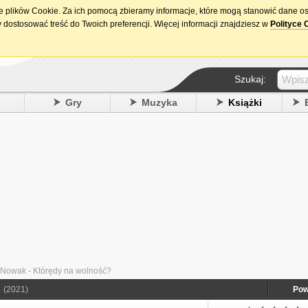
ie plików Cookie. Za ich pomocą zbieramy informacje, które mogą stanowić dane o
15. urodziny DataPremiery.pl
 dostosować treść do Twoich preferencji. Więcej informacji znajdziesz w
Polityce 
Szukaj:
y
Gry
Muzyka
Książki
Nowak - Którędy na wolność?
(2021)
Pow