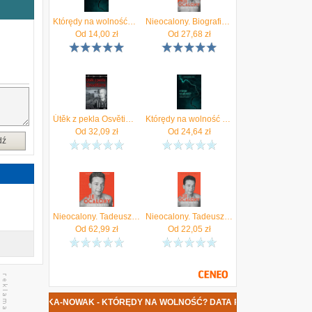
,
k
Którędy na wolność? Historia pierwszej dziewczyny, która uciekła z Auschwitz
Nieocalony. Biografia Tadeusza Borowskiego
ą
Od
14,00
zł
Od
27,68
zł
y
z
,
j
w
e
Útěk z pekla Osvětimi Byczkowska-Nowak Marta
Którędy na wolność ?. Historia pierwszej
e
Od
32,09
zł
Od
24,64
zł
,
dź
h
o
Nieocalony. Tadeusz Borowski. Biografia (plik audio) - Karnawałowe ceny HITÓW. Słuchaj z przyjemnością.
Nieocalony. Tadeusz Borowski. Biografia (e-book) - Karnawałowe ceny HITÓW. Czytaj z przyjemnością.
Od
62,99
zł
Od
22,05
zł
WSKA-NOWAK - KTÓRĘDY NA WOLNOŚĆ? DATA PREMIERY