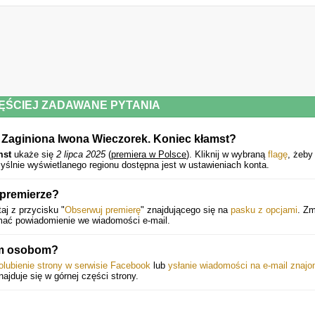
ĘŚCIEJ ZADAWANE PYTANIA
i Zaginiona Iwona Wieczorek. Koniec kłamst?
mst
ukaże się
2 lipca 2025
(
premiera w Polsce
).
Kliknij w wybraną
flagę
, żeby
yślnie wyświetlanego regionu dostępna jest w ustawieniach konta.
 premierze?
aj z przycisku "
Obserwuj premierę
" znajdującego się na
pasku z opcjami
. Z
ymać powiadomienie we wiadomości e-mail.
nym osobom?
olubienie strony w serwisie Facebook
lub
ysłanie wiadomości na e-mail znaj
znajduje się w górnej części strony.