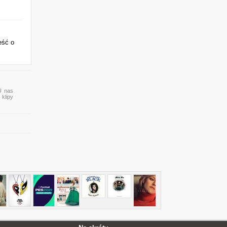
eść o
U nas
 klipy