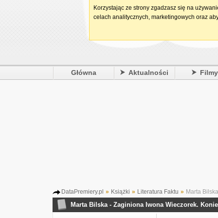
Korzystając ze strony zgadzasz się na używan
celach analitycznych, marketingowych oraz aby
Główna
Aktualności
Film
DataPremiery.pl
»
Książki
»
Literatura Faktu
»
Marta Bilska
Marta Bilska - Zaginiona Iwona Wieczorek. Koni