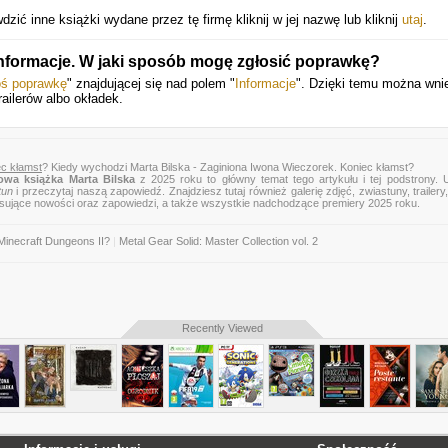
zić inne książki wydane przez tę firmę kliknij w jej nazwę lub kliknij
utaj
.
nformacje. W jaki sposób mogę zgłosić poprawkę?
oś poprawkę
" znajdującej się nad polem "
Informacje
". Dzięki temu można wni
railerów albo okładek.
ec kłamst
? Kiedy wychodzi Marta Bilska - Zaginiona Iwona Wieczorek. Koniec kłamst?
owa książka Marta Bilska
z 2025 roku to główny temat tego artykułu i tej podstrony. 
tun
i przeczytaj naszą zapowiedź. Znajdziesz tutaj również galerię zdjęć, zwiastuny, trailery,
esujące nowości oraz zapowiedzi, a także wszystkie nadchodzące premiery 2025 roku.
Minecraft Dungeons II?
|
Metal Gear Solid: Master Collection vol. 2
Recently Viewed