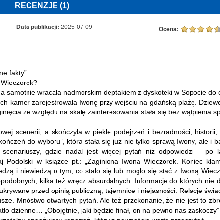
RECENZJE (1)
Informacje, do których nie dotarli śledczy
Zaginione nagrania i inne błędy policji
Data publikacji:
2025-07-09
Ocena:
Fakty ukrywane przed opinią publiczną
e fakty”.
W 15. rocznicę zaginięcia Iwony Wieczorek, po wielu latach dziennikarskieg
śledztwa, Mikołaj Podolski i Marta Bilska odkrywają przed czytelnikam
y Wieczorek?
informacje, które mogą przyczynić się do ujawnienia prawdy o najgłośniejszy
yna samotnie wracała nadmorskim deptakiem z dyskoteki w Sopocie do
polskim zaginięciu.
ich kamer zarejestrowała Iwonę przy wejściu na gdańską plażę. Dziew
ginięcia ze względu na skalę zainteresowania stała się bez wątpienia s
Do dziś pewne jest tylko jedno – w nocy z 16 na 17 lipca 2010 r. Iwona Wieczore
wracała nadmorskim deptakiem z dyskoteki w Sopocie do domu w Gdańsku. 
godz. 4.12 jedna z miejskich kamer zarejestrowała ją przy wejściu na gdańsk
kowej scenerii, a skończyła w piekle podejrzeń i bezradności, historii,
plażę. Potem ślad po dziewczynie zaginął.
ończeń do wyboru”, która stała się już nie tylko sprawą Iwony, ale i b
mi scenariuszy, gdzie nadal jest więcej pytań niż odpowiedzi – po l
Czy tym razem uda się rozwikłać tajemnicę zaginięcia Iwony Wieczorek?
łaj Podolski w książce pt.: „Zaginiona Iwona Wieczorek. Koniec kłam
iedzą i niewiedzą o tym, co stało się lub mogło się stać z Iwoną Wiecz
A może komuś zależy na tym, by prawda nie wyszła na jaw?
podobnych, kilka też wręcz absurdalnych. Informacje do których nie do
y ukrywane przed opinią publiczną, tajemnice i niejasności. Relacje świ
Powyższy opis pochodzi od wydawcy.
usze. Mnóstwo otwartych pytań. Ale też przekonanie, że nie jest to zbr
atło dzienne… „Obojętnie, jaki będzie finał, on na pewno nas zaskoczy”
NOWA KSIĄŻKA MARTA BILSKA - ZAGINIO