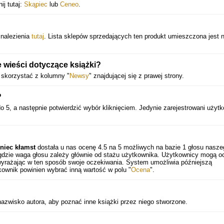
ij tutaj:
Skąpiec
lub
Ceneo
.
znalezienia
tutaj
. Lista sklepów sprzedających ten produkt umieszczona jest n
 wieści dotyczące książki?
 skorzystać z kolumny "
Newsy
" znajdującej się z prawej strony.
?
o 5, a następnie potwierdzić wybór kliknięciem. Jedynie zarejestrowani użyt
niec kłamst
dostała u nas ocenę
4.5
na
5
możliwych na bazie
1
głosu nasze
gdzie waga głosu zależy głównie od stażu użytkownika. Użytkownicy mogą o
 wyrażając w ten sposób swoje oczekiwania. System umożliwia późniejszą
ownik powinien wybrać inną wartość w polu "
Ocena
".
azwisko autora, aby poznać inne książki przez niego stworzone.