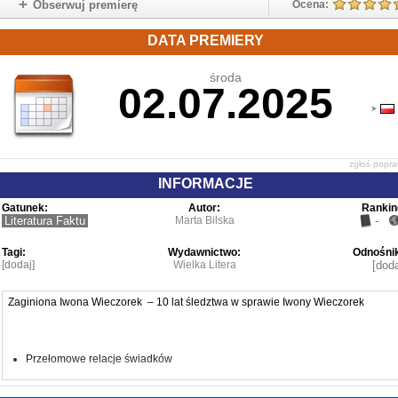
Obserwuj premierę
Ocena:
DATA PREMIERY
środa
02.07.2025
zgłoś popr
INFORMACJE
Gatunek:
Autor:
Rankin
Literatura Faktu
Marta Bilska
-
Tagi:
Wydawnictwo:
Odnośnik
[dodaj]
Wielka Litera
[doda
Zaginiona Iwona Wieczorek – 10 lat śledztwa w sprawie Iwony Wieczorek
Przełomowe relacje świadków
Nowy krąg podejrzanych