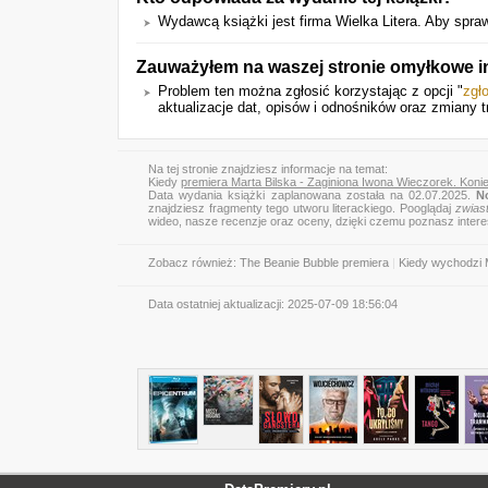
Wydawcą książki jest firma Wielka Litera. Aby sprawd
Zauważyłem na waszej stronie omyłkowe i
Problem ten można zgłosić korzystając z opcji "
zgł
aktualizacje dat, opisów i odnośników oraz zmiany t
Na tej stronie znajdziesz informacje na temat:
Kiedy
premiera Marta Bilska - Zaginiona Iwona Wieczorek. Koni
Data wydania książki zaplanowana została na 02.07.2025.
N
znajdziesz fragmenty tego utworu literackiego. Pooglądaj
zwias
wideo, nasze recenzje oraz oceny, dzięki czemu poznasz inter
Zobacz również:
The Beanie Bubble premiera
|
Kiedy wychodzi 
Data ostatniej aktualizacji:
2025-07-09 18:56:04