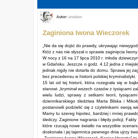
Autor:
aniabex
Zaginiona Iwona Wieczorek
„Nie da się dojść do prawdy, ukrywając niewygodn
Któż z nas nie słyszał o sprawie zaginięcia Iwon
W nocy z 16 na 17 lipca 2010 r. młoda dziewcz
w Gdańsku. Jeszcze o godz. 4.12 jedna z miejsk
jednak nigdy nie dotarła do domu. Sprawa jej za
bez precedensu w historii polskiej kryminalistyki.
15 lat od tej historii, która rozegrała się w baj
stanowi „kryminał wszech czasów z tysiącami zak
wielu ludzi, sprawy z setkami teorii, tysiąca
dziennikarskiego śledztwa Marta Bilska i Miko
postanowili podzielić się z czytelnikami swoją w
Mamy tu szereg hipotez, bardziej i mniej prawdo
śledczy. Zaginione nagrania i błędy policji. Fakt
które rzucają nowe światło na wszystkie scenari
doskonała i jej tajemnica pewnego dnia ujrzy świ