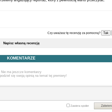
rzetelny angażujący reportaż, który z pewnością warto przeczytać.
Tak
Czy uważasz tę recenzję za pomocną?
Napisz własną recenzję
KOMENTARZE
Nie ma jeszcze komentarzy
podziel się swoją opinią na temat tej premiery!
Zatwier
Zawiera spoiler