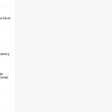
a liście
kownicy
go
ceniać