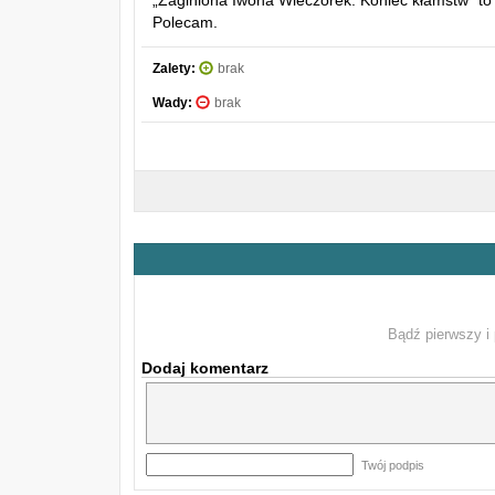
„Zaginiona Iwona Wieczorek. Koniec kłamstw” to 
Polecam.
Zalety:
brak
Wady:
brak
Bądź pierwszy i 
Dodaj komentarz
Twój podpis