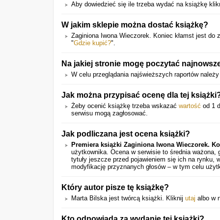
Aby dowiedzieć się ile trzeba wydać na książkę klikn
W jakim sklepie można dostać książkę?
Zaginiona Iwona Wieczorek. Koniec kłamst jest do 
"
Gdzie kupić?
".
Na jakiej stronie mogę poczytać najnowsze
W celu przeglądania najświeższych raportów należy
Jak można przypisać ocenę dla tej książki
Żeby ocenić książkę trzeba wskazać
wartość
od 1 d
serwisu mogą zagłosować.
Jak podliczana jest ocena książki?
Premiera książki
Zaginiona Iwona Wieczorek. Ko
użytkownika. Ocena w serwisie to średnia ważona, 
tytuły jeszcze przed pojawieniem się ich na rynku,
modyfikację przyznanych głosów – w tym celu użytk
Który autor pisze tę książkę?
Marta Bilska jest twórcą książki. Kliknij
utaj
albo w n
Kto odpowiada za wydanie tej książki?