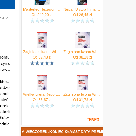
Masterled Hexagon Plafon Zintegrowane Źródło LED Czarny 192W Biały Zimny (5904703024569)
Nepal. U stóp Himalajów. Wydanie 1
Od
249,00
zł
Od
26,45
zł
4.5/5
o
i
Zaginiona Iwona Wieczorek. Koniec kłamst
Zaginiona Iwona Wieczorek. Koniec kłamstw (audiobook)
m
 domu
Od
32,48
zł
Od
38,18
zł
czyna
prawą
k
O
ą
 która
ardzo
atach
Wielka Litera Reportaż Zaginiona Iwona Wieczorek Koniec Kłamstw Marta Bilska, Mikołaj Podolski 206x140 mm ISBN 9788383602431 (708914)
Zaginiona Iwona Wieczorek. Koniec kłamstw
stw”,
Od
55,67
zł
Od
31,73
zł
orek.
tarli
adków,
odnia
.
NA IWONA WIECZOREK. KONIEC KŁAMST DATA PREMIERY