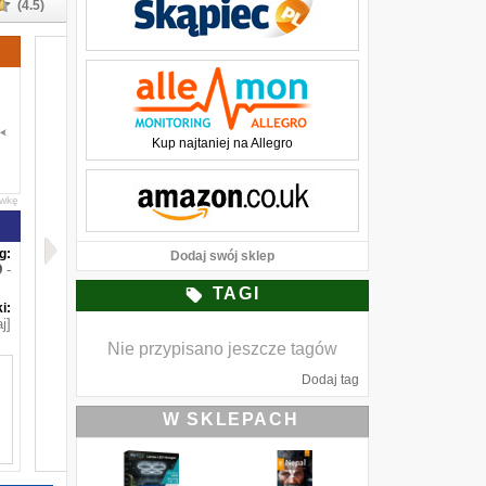
(4.5)
Kup najtaniej na Allegro
awkę
g:
Dodaj swój sklep
-
TAGI
i:
j]
Nie przypisano jeszcze tagów
Dodaj tag
W SKLEPACH