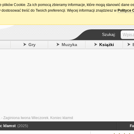
ie plików Cookie. Za ich pomocą zbieramy informacje, które mogą stanowić dane o
15. urodziny DataPremiery.pl
 dostosować treść do Twoich preferencji. Więcej informacji znajdziesz w
Polityce 
Szukaj:
y
Gry
Muzyka
Książki
 - Zaginiona Iwona Wieczorek. Koniec kłamst
ec kłamst
(2025)
Fa