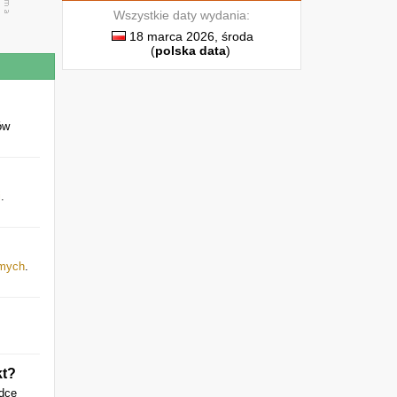
Wszystkie daty wydania:
18 marca 2026, środa
(
polska data
)
ów
i
.
omych
.
kt?
adce