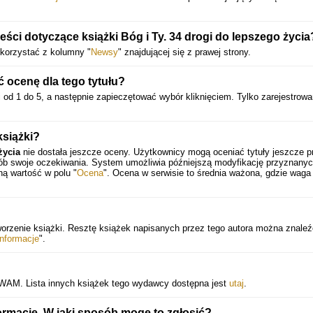
ci dotyczące książki Bóg i Ty. 34 drogi do lepszego życia
skorzystać z kolumny "
Newsy
" znajdującej się z prawej strony.
ocenę dla tego tytułu?
 od 1 do 5, a następnie zapieczętować wybór kliknięciem. Tylko zarejestrowa
książki?
życia
nie dostała jeszcze oceny. Użytkownicy mogą oceniać tytuły jeszcze p
sób swoje oczekiwania. System umożliwia późniejszą modyfikację przyznany
ną wartość w polu "
Ocena
". Ocena w serwisie to średnia ważona, gdzie waga
worzenie książki. Resztę książek napisanych przez tego autora można znale
Informacje
".
a WAM. Lista innych książek tego wydawcy dostępna jest
utaj
.
rmacje. W jaki sposób mogę to zgłosić?