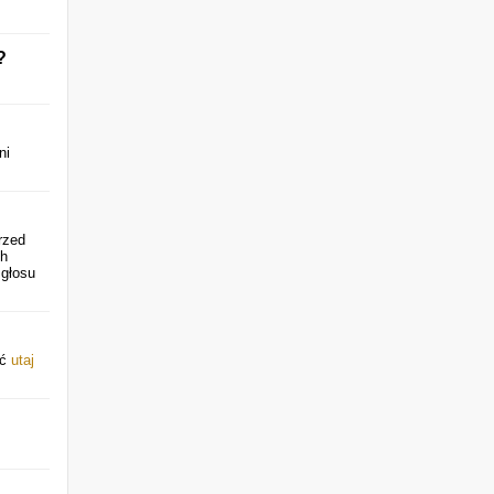
?
ni
rzed
ch
 głosu
źć
utaj