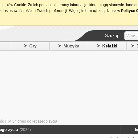
ie plików Cookie. Za ich pomocą zbieramy informacje, które mogą stanowić dane o
15. urodziny DataPremiery.pl
 dostosować treść do Twoich preferencji. Więcej informacji znajdziesz w
Polityce 
Szukaj:
y
Gry
Muzyka
Książki
g i Ty. 34 drogi do lepszego życia
zego życia
(2026)
I