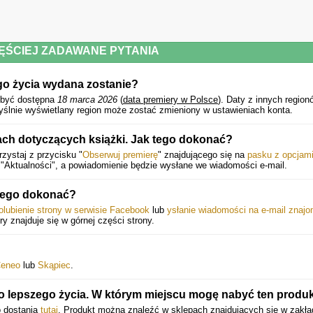
ĘŚCIEJ ZADAWANE PYTANIA
ego życia wydana zostanie?
być dostępna
18 marca 2026
(
data premiery w Polsce
).
Daty z innych region
ślnie wyświetlany region może zostać zmieniony w ustawieniach konta.
ach dotyczących książki. Jak tego dokonać?
zystaj z przycisku "
Obserwuj premierę
" znajdującego się na
pasku z opcjam
"Aktualności", a powiadomienie będzie wysłane we wiadomości e-mail.
 tego dokonać?
olubienie strony w serwisie Facebook
lub
ysłanie wiadomości na e-mail znaj
óry znajduje się w górnej części strony.
eneo
lub
Skąpiec
.
do lepszego życia. W którym miejscu mogę nabyć ten produ
o dostania
tutaj
. Produkt można znaleźć w sklepach znajdujących się w zakł