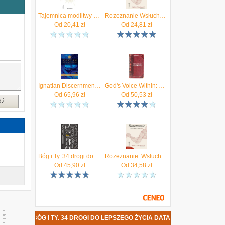
Tajemnica modlitwy wyd. 2. Przewodnik dla poszukujących Boga (e-book)
Rozeznanie Wsłuchaj się w szept Boga. Kropla duchowości
o
Od
20,41
zł
Od
24,81
zł
d
ć
ę
z
a
Ignatian Discernment of Spirits for Spiritual Direction and Pastoral Care
God's Voice Within: The Ignatian Way to Discover God's Will
Od
65,96
zł
Od
50,53
zł
dź
Bóg i Ty. 34 drogi do lepszego życia
Rozeznanie. Wsłuchaj się w szept Boga
Od
45,90
zł
Od
34,58
zł
 BÓG I TY. 34 DROGI DO LEPSZEGO ŻYCIA DATA PREMIERY