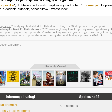
 poprawkę
", do którego odnośnik znajduje się nad polem "
Informacje
". Popraw
ić o dodanie okładek, odnośników i zwiastunów.
zego życia
? Kiedy wychodzi Mark E. Thibodeaux - Bóg i Ty. 34 drogi do lepszego życia?
a książka Mark E. Thibodeaux
z 2026 roku to główny temat tego artykułu i tej podstrony.
tun
i przeczytaj naszą zapowiedź. Znajdziesz tutaj również galerię zdjęć, zwiastuny, trailery,
esujące nowości oraz zapowiedzi, a także wszystkie nadchodzące premiery 2026 roku.
 sezon 1 premiera
Recently Viewed
Informacje i usługi
Społeczność
daj premierę
Facebook
teriały prasowe/promo