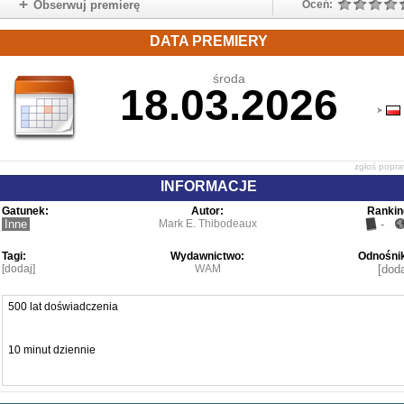
Obserwuj premierę
Oceń:
DATA PREMIERY
środa
18.03.2026
zgłoś popr
INFORMACJE
Gatunek:
Autor:
Rankin
Inne
Mark E. Thibodeaux
-
Tagi:
Wydawnictwo:
Odnośnik
[dodaj]
WAM
[doda
500 lat doświadczenia
10 minut dziennie
34 sposoby na spotkanie Boga