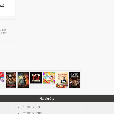
iać
 U nas
 klipy
Na skróty
Premiery gier
Premiery seriali