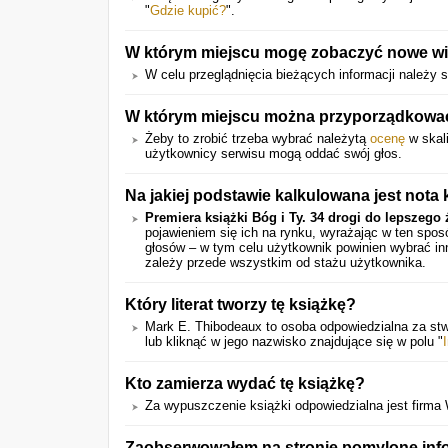
"
Gdzie kupić?
".
W którym miejscu mogę zobaczyć nowe wieś
W celu przeglądnięcia bieżących informacji należy 
W którym miejscu można przyporządkować 
Żeby to zrobić trzeba wybrać należytą
ocenę
w skali
użytkownicy serwisu mogą oddać swój głos.
Na jakiej podstawie kalkulowana jest nota 
Premiera książki Bóg i Ty. 34 drogi do lepszego 
pojawieniem się ich na rynku, wyrażając w ten spo
głosów – w tym celu użytkownik powinien wybrać in
zależy przede wszystkim od stażu użytkownika.
Który literat tworzy tę książkę?
Mark E. Thibodeaux to osoba odpowiedzialna za st
lub kliknąć w jego nazwisko znajdujące się w polu "
Kto zamierza wydać tę książkę?
Za wypuszczenie książki odpowiedzialna jest firm
Zaobserwowałem na stronie pomylone info