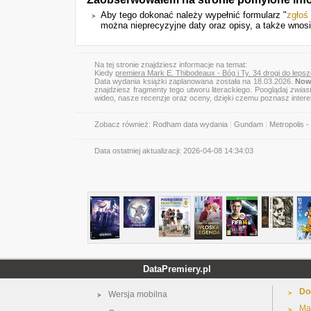
Aby tego dokonać należy wypełnić formularz "
zgłoś
można nieprecyzyjne daty oraz opisy, a także wnos
Na tej stronie znajdziesz informacje na temat:
Kiedy
premiera Mark E. Thibodeaux - Bóg i Ty. 34 drogi do leps
Data wydania książki zaplanowana została na 18.03.2026.
Now
znajdziesz fragmenty tego utworu literackiego. Pooglądaj
zwias
wideo, nasze recenzje oraz oceny, dzięki czemu poznasz inter
Zobacz również:
Rodham data wydania
|
Gundam
|
Metropolis -
Data ostatniej aktualizacji:
2026-04-08 14:34:03
DataPremiery.pl
Do
Wersja mobilna
Ma