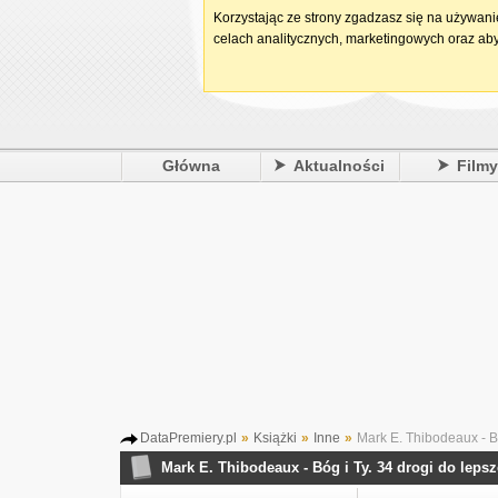
Korzystając ze strony zgadzasz się na używan
celach analitycznych, marketingowych oraz aby
Główna
Aktualności
Film
DataPremiery.pl
»
Książki
»
Inne
»
Mark E. Thibodeaux - Bó
Mark E. Thibodeaux - Bóg i Ty. 34 drogi do leps