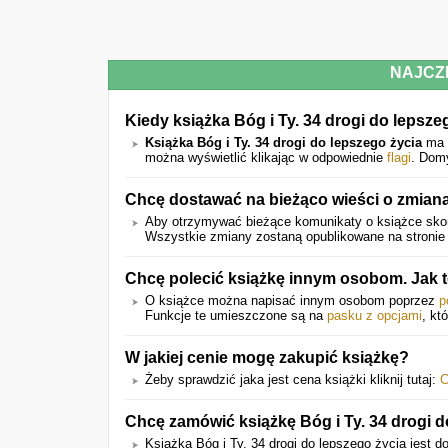
NAJCZ
Kiedy książka Bóg i Ty. 34 drogi do lepsz
Książka Bóg i Ty. 34 drogi do lepszego życia
ma 
można wyświetlić klikając w odpowiednie
flagi
. Domy
Chcę dostawać na bieżąco wieści o zmian
Aby otrzymywać bieżące komunikaty o książce skor
Wszystkie zmiany zostaną opublikowane na stronie 
Chcę polecić książkę innym osobom. Jak
O książce można napisać innym osobom poprzez
p
Funkcje te umieszczone są na
pasku z opcjami
, kt
W jakiej cenie mogę zakupić książkę?
Żeby sprawdzić jaka jest cena książki kliknij tutaj:
C
Chcę zamówić książkę Bóg i Ty. 34 drogi 
Książka Bóg i Ty. 34 drogi do lepszego życia jest d