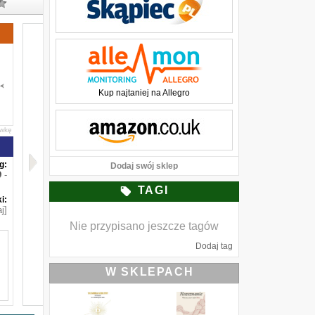
Kup najtaniej na Allegro
awkę
g:
Dodaj swój sklep
-
TAGI
i:
j]
Nie przypisano jeszcze tagów
Dodaj tag
W SKLEPACH