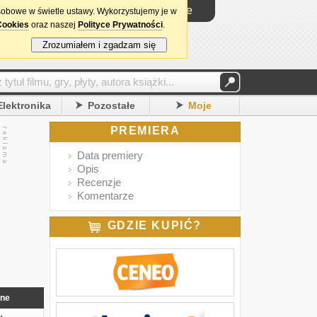
Logowanie
sobowe w świetle ustawy. Wykorzystujemy je w
Cookies
oraz naszej
Polityce Prywatności
.
Zrozumiałem i zgadzam się
Elektronika
Pozostałe
Moje
PREMIERA
Data premiery
Opis
Recenzje
Komentarze
GDZIE KUPIĆ?
nne