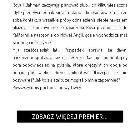
Roya i Bahman zaczynają planować ślub. Ich kilkumiesięczną
idyllę przerywa jednak zamach stanu - kochankowie tracą ze
sobą kontakt, a wszelkie próby odnalezienia siebie nawzajem
okazują się bezowocne. Zrozpaczona Roya przenosi się do
Kalifornii, a następnie do Nowej Anglii, gdzie wychodzi za mąż
za innego mężczyznę.
Mija sześćdziesiąt lat... Przypadek sprawia, że dawni
narzeczeni spotykają się raz jeszcze. Nastaje moment, gdy
pora odpowiedzieć na pytania, które dręczyły ich oboje od
ponad pół wieku: Gdzie zniknąłeś? Dlaczego się nie
odzywałeś? Jak to się stało, że mogłaś o mnie zapomnieć?
Powyższy opis pochodzi od wydawcy.
ZOBACZ WIĘCEJ PREMIER...