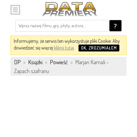
?
Informujemy, że serwis ten wykorzystuje pliki Cookie. Aby
dowiedzieć się więcej
kliknij tutaj
.
OK, ZROZUMIAŁEM
DP
»
Książki
»
Powieść
»
Marjan Kamali -
Zapach szafranu