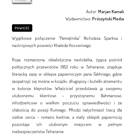
Autor:
Marjan Kamali
Wydawnictwo:
Prószyński Media
POWIEŚĆ
Wyjątkowe połączenie "Pamiętnika" Nicholasa Sparksa i
nastrojowych powieści Khaleda Hosseiniego.
Roya, rozmarzona, idealistyczna nastolatka, żyjąca pośród
politycznych przewrotów 1953 roku w Teheranie, znajduje
literacką oazę w sklepie papierniczym pana Fakhriego, gdzie
zaopatrzyć się można w książki, długopisy i butelki atramentu
w kolorze klejnotów. Właściciel przedstawia ją swojemu
ulubionemu klientowi – przystojnemu Bahmanowi,
młodzieńcowi o wielkim poczuciu sprawiedliwości i ze
słabością do poezji Rumiego. Młodzi natychmiast tracą dla
siebie serca - romans kwitnie, a mały sklepik papierniczy
pozostaje ich ulubionym miejscem w pełnym
niebezpieczeństw Teheranie.