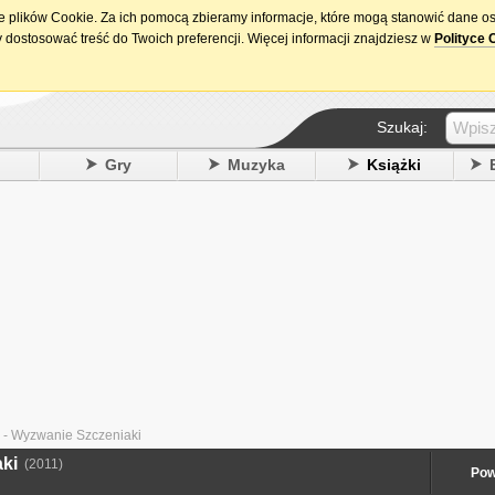
ie plików Cookie. Za ich pomocą zbieramy informacje, które mogą stanowić dane o
15. urodziny DataPremiery.pl
 dostosować treść do Twoich preferencji. Więcej informacji znajdziesz w
Polityce 
Szukaj:
y
Gry
Muzyka
Książki
 - Wyzwanie Szczeniaki
aki
(2011)
Pow