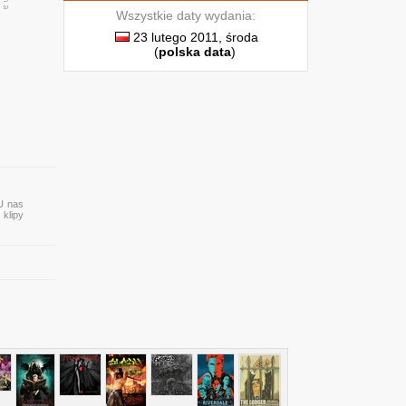
Wszystkie daty wydania:
23 lutego 2011, środa
(
polska data
)
 U nas
 klipy