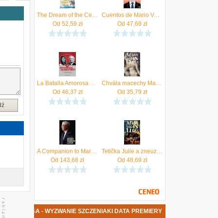
i
e
The Dream of the Celt - Mario Vargas Llosa [KSIĄŻKA]
Cuentos de Mario Vargas Llosa
r
Od
52,59
zł
Od
47,69
zł
i
W
n
–
o
c
m
La Batalla Amorosa De Mario Vargas Llosa
Chvála macechy Mario Vargas Llosa
Od
46,37
zł
Od
35,79
zł
dź
A Companion to Mario Vargas Llosa
Tetička Julie a zneuznaný génius Mario Vargas Llosa
Od
143,68
zł
Od
48,69
zł
ARGAS LLOSA - WYZWANIE SZCZENIAKI DATA PREMIERY