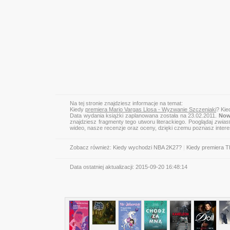
Na tej stronie znajdziesz informacje na temat:
Kiedy
premiera Mario Vargas Llosa - Wyzwanie Szczeniaki
? Kie
Data wydania książki zaplanowana została na 23.02.2011.
Now
znajdziesz fragmenty tego utworu literackiego. Pooglądaj
zwias
wideo, nasze recenzje oraz oceny, dzięki czemu poznasz inter
Zobacz również:
Kiedy wychodzi NBA 2K27?
|
Kiedy premiera 
Data ostatniej aktualizacji:
2015-09-20 16:48:14