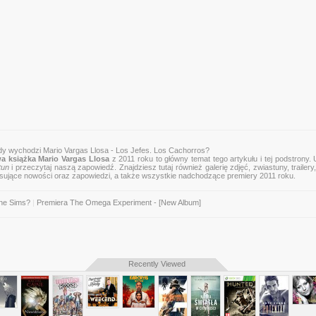
dy wychodzi Mario Vargas Llosa - Los Jefes. Los Cachorros?
a książka Mario Vargas Llosa
z 2011 roku to główny temat tego artykułu i tej podstrony.
tun
i przeczytaj naszą zapowiedź. Znajdziesz tutaj również galerię zdjęć, zwiastuny, trailery,
esujące nowości oraz zapowiedzi, a także wszystkie nadchodzące premiery 2011 roku.
The Sims?
|
Premiera The Omega Experiment - [New Album]
Recently Viewed