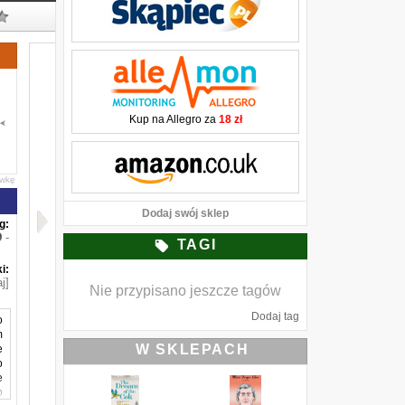
Kup na Allegro za
18 zł
awkę
Dodaj swój sklep
g:
-
TAGI
i:
j]
Nie przypisano jeszcze tagów
Dodaj tag
o
m
W SKLEPACH
e
o
e
o