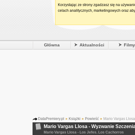
Korzystając ze strony zgadzasz się na używan
celach analitycznych, marketingowych oraz aby
Główna
Aktualności
Film
DataPremiery.pl
»
Książki
»
Powieść
»
Mario Vargas Llosa
Mario Vargas Llosa - Wyzwanie Szczeni
Mario Vargas Llosa - Los Jefes. Los Cachorros