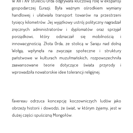
W XIII i XIV stuleciu Orda odgrywała kluczową rolę w ekspansji
gospodarczej Eurazji. Była ważnym ośrodkiem wymiany
handlowej i ułatwiała transport towarów na przestrzeni
tysięcy kilometrów. Jej wyjątkowy ustrój polityczny nagradzał
zręcznych administratorów i dyplomatów oraz sprzyjał
porządkowi, który odznaczał się mobilnością i
innowacyjnością. Złota Orda, ze stolicą w Saraju nad dolną
Wołgą, wpłynęła na zwyczaje społeczne i struktury
państwowe w kulturach muzułmańskich, rozpowszechniła
zaawansowane teorie dotyczące świata przyrody i
wprowadziła nowatorskie idee tolerancji religijnej.
Favereau odrzuca koncepcję koczowniczych ludów jako
obrzeży historii i dowodzi, że świat, w którym żyjemy, jest w
dużej części spuścizną Mongołów.