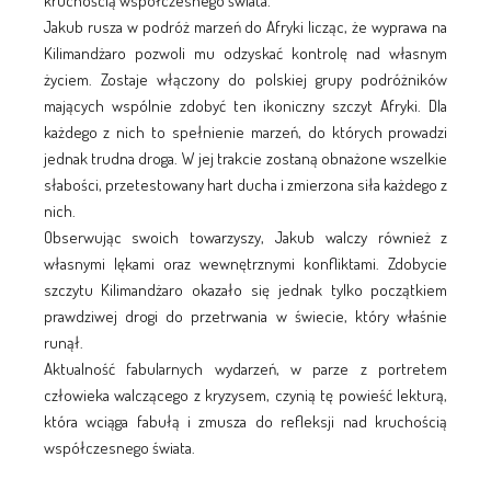
kruchością współczesnego świata.
Jakub rusza w podróż marzeń do Afryki licząc, że wyprawa na
Kilimandżaro pozwoli mu odzyskać kontrolę nad własnym
życiem. Zostaje włączony do polskiej grupy podróżników
mających wspólnie zdobyć ten ikoniczny szczyt Afryki. Dla
każdego z nich to spełnienie marzeń, do których prowadzi
jednak trudna droga. W jej trakcie zostaną obnażone wszelkie
słabości, przetestowany hart ducha i zmierzona siła każdego z
nich.
Obserwując swoich towarzyszy, Jakub walczy również z
własnymi lękami oraz wewnętrznymi konfliktami. Zdobycie
szczytu Kilimandżaro okazało się jednak tylko początkiem
prawdziwej drogi do przetrwania w świecie, który właśnie
runął.
Aktualność fabularnych wydarzeń, w parze z portretem
człowieka walczącego z kryzysem, czynią tę powieść lekturą,
która wciąga fabułą i zmusza do refleksji nad kruchością
współczesnego świata.