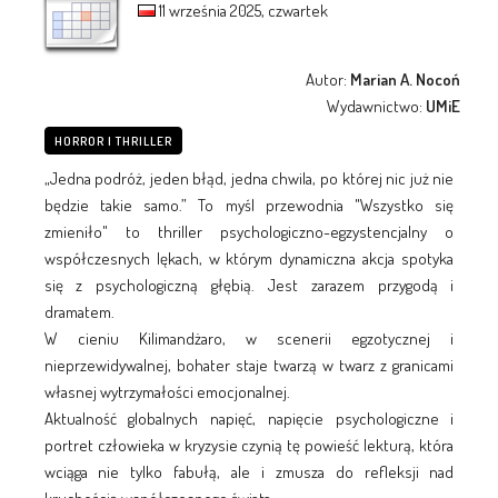
11 września 2025, czwartek
Autor:
Marian A. Nocoń
Wydawnictwo:
UMiE
HORROR I THRILLER
„Jedna podróż, jeden błąd, jedna chwila, po której nic już nie
będzie takie samo.” To myśl przewodnia "Wszystko się
zmieniło" to thriller psychologiczno-egzystencjalny o
współczesnych lękach, w którym dynamiczna akcja spotyka
się z psychologiczną głębią. Jest zarazem przygodą i
dramatem.
W cieniu Kilimandżaro, w scenerii egzotycznej i
nieprzewidywalnej, bohater staje twarzą w twarz z granicami
własnej wytrzymałości emocjonalnej.
Aktualność globalnych napięć, napięcie psychologiczne i
portret człowieka w kryzysie czynią tę powieść lekturą, która
wciąga nie tylko fabułą, ale i zmusza do refleksji nad