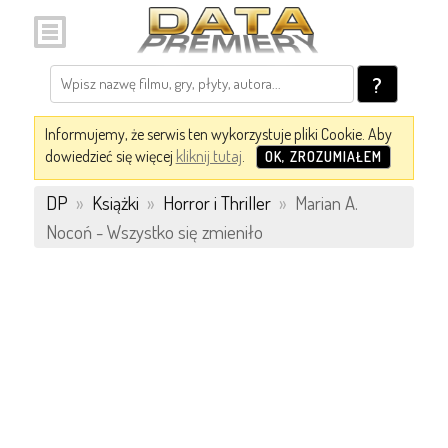
?
Informujemy, że serwis ten wykorzystuje pliki Cookie. Aby
dowiedzieć się więcej
kliknij tutaj
.
OK, ZROZUMIAŁEM
DP
»
Książki
»
Horror i Thriller
»
Marian A.
Nocoń - Wszystko się zmieniło