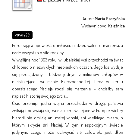
Autor:
Maria Paszyńska
Wydawnictwo:
Książnica
POWIEŚĆ
Poruszająca opowieść o miłości, nadziei, walce o marzenia, a
nade wszystko o sile rodziny.
W wigilijną noc 1863 roku, w lubelskiej wsi przychodzi na świat
chłopiec o niezwykłych niebieskich oczach. Jego los wydaje
się przesądzony – będzie jednym z milionów chłopów w
nieistniejącej na mapie Rzeczpospolitej. Lecz w sercu
dorastającego Macieja rodzi się marzenie – chciałby sam
napisać historię swojego życia...
Czas przemija, jedna wojna przechodzi w drugą, państwa
znikają i pojawiają się na mapach. Szalejące w Europie wichry
historii nie omijają ani małej wioski, ani wielkiego miasta, o
którym skrycie śni Maciej. W tym niespokojnym świecie
jedynym, czego może uchwycić się człowiek, jest dłoń