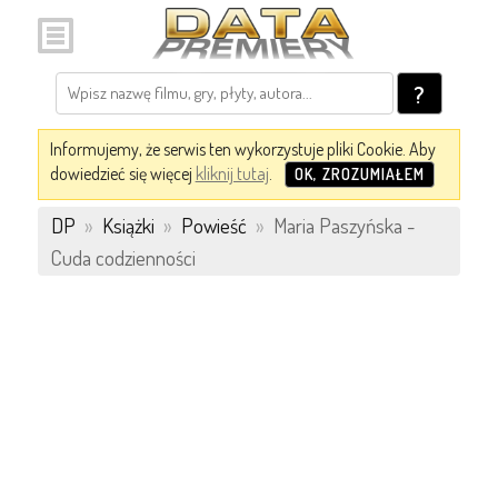
?
Informujemy, że serwis ten wykorzystuje pliki Cookie. Aby
dowiedzieć się więcej
kliknij tutaj
.
OK, ZROZUMIAŁEM
DP
»
Książki
»
Powieść
»
Maria Paszyńska -
Cuda codzienności