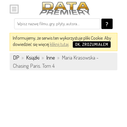
?
Informujemy, że serwis ten wykorzystuje pliki Cookie. Aby
dowiedzieć się więcej
kliknij tutaj
.
OK, ZROZUMIAŁEM
DP
»
Książki
»
Inne
»
Maria Krasowska -
Chasing Paris. Tom 4