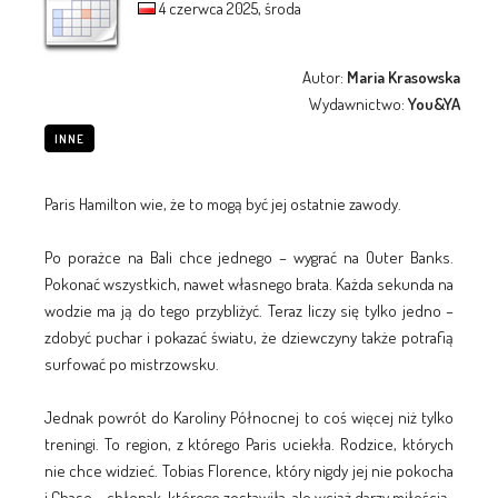
4 czerwca 2025, środa
Autor:
Maria Krasowska
Wydawnictwo:
You&YA
INNE
Paris Hamilton wie, że to mogą być jej ostatnie zawody.
Po porażce na Bali chce jednego – wygrać na Outer Banks.
Pokonać wszystkich, nawet własnego brata. Każda sekunda na
wodzie ma ją do tego przybliżyć. Teraz liczy się tylko jedno –
zdobyć puchar i pokazać światu, że dziewczyny także potrafią
surfować po mistrzowsku.
Jednak powrót do Karoliny Północnej to coś więcej niż tylko
treningi. To region, z którego Paris uciekła. Rodzice, których
nie chce widzieć. Tobias Florence, który nigdy jej nie pokocha
i Chase – chłopak, którego zostawiła, ale wciąż darzy miłością.