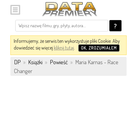
?
Informujemy, że serwis ten wykorzystuje pliki Cookie. Aby
dowiedzieć się więcej
kliknij tutaj
.
OK, ZROZUMIAŁEM
DP
»
Książki
»
Powieść
»
Maria Karnas - Race
Changer