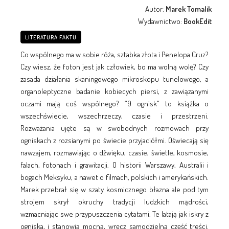
Autor:
Marek Tomalik
Wydawnictwo:
BookEdit
LITERATURA FAKTU
Co wspólnego ma w sobie róża, sztabka złota i Penelopa Cruz?
Czy wiesz, że foton jest jak człowiek, bo ma wolną wolę? Czy
zasada działania skaningowego mikroskopu tunelowego, a
organoleptyczne badanie kobiecych piersi, z zawiązanymi
oczami mają coś wspólnego? “9 ognisk" to książka o
wszechświecie, wszechrzeczy, czasie i przestrzeni.
Rozważania ujęte są w swobodnych rozmowach przy
ogniskach z rozsianymi po świecie przyjaciółmi. Oświecają się
nawzajem, rozmawiając o dźwięku, czasie, świetle, kosmosie,
falach, fotonach i grawitacji. O historii Warszawy, Australii i
bogach Meksyku, a nawet o filmach, polskich i amerykańskich.
Marek przebrał się w szaty kosmicznego błazna ale pod tym
strojem skrył okruchy tradycji ludzkich mądrości,
wzmacniając swe przypuszczenia cytatami. Te latają jak iskry z
ogniska, i stanowią mocną, wręcz samodzielną część treści.