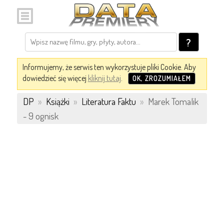
?
Informujemy, że serwis ten wykorzystuje pliki Cookie. Aby
dowiedzieć się więcej
kliknij tutaj
.
OK, ZROZUMIAŁEM
DP
»
Książki
»
Literatura Faktu
»
Marek Tomalik
- 9 ognisk