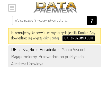
?
Informujemy, że serwis ten wykorzystuje pliki Cookie. Aby
dowiedzieć się więcej
kliknij tutaj
.
OK, ZROZUMIAŁEM
DP
»
Książki
»
Poradniki
»
Marco Visconti -
Magija thelemy. Przewodnik po praktykach
Aleistera Crowleya