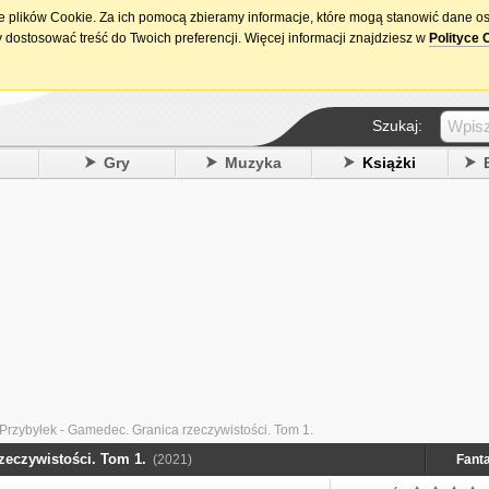
ie plików Cookie. Za ich pomocą zbieramy informacje, które mogą stanowić dane o
15. urodziny DataPremiery.pl
 dostosować treść do Twoich preferencji. Więcej informacji znajdziesz w
Polityce 
Szukaj:
y
Gry
Muzyka
Książki
Przybyłek - Gamedec. Granica rzeczywistości. Tom 1.
zeczywistości. Tom 1.
(2021)
Fant