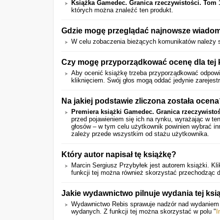
Książka Gamedec. Granica rzeczywistości. Tom 
których można znaleźć ten produkt.
Gdzie mogę przeglądać najnowsze wiadom
W celu zobaczenia bieżących komunikatów należy 
Czy mogę przyporządkować ocenę dla tej 
Aby ocenić książkę trzeba przyporządkować odpow
kliknięciem. Swój głos mogą oddać jedynie zarejest
Na jakiej podstawie zliczona została ocen
Premiera książki Gamedec. Granica rzeczywistoś
przed pojawieniem się ich na rynku, wyrażając w t
głosów – w tym celu użytkownik powinien wybrać in
zależy przede wszystkim od stażu użytkownika.
Który autor napisał tę książkę?
Marcin Sergiusz Przybyłek jest autorem książki. Kl
funkcji tej można również skorzystać przechodząc d
Jakie wydawnictwo pilnuje wydania tej ksi
Wydawnictwo Rebis sprawuje nadzór nad wydaniem ks
wydanych. Z funkcji tej można skorzystać w polu "
I