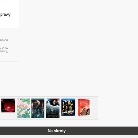
oprawy
anica
trony.
ilery,
Na skróty