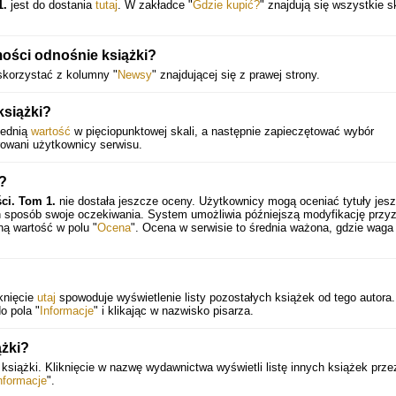
1.
jest do dostania
tutaj
. W zakładce "
Gdzie kupić?
" znajdują się wszystkie s
ości odnośnie książki?
skorzystać z kolumny "
Newsy
" znajdującej się z prawej strony.
książki?
iednią
wartość
w pięciopunktowej skali, a następnie zapieczętować wybór
rowani użytkownicy serwisu.
a?
ci. Tom 1.
nie dostała jeszcze oceny. Użytkownicy mogą oceniać tytuły jes
en sposób swoje oczekiwania. System umożliwia późniejszą modyfikację przy
ną wartość w polu "
Ocena
". Ocena w serwisie to średnia ważona, gdzie waga
iknięcie
utaj
spowoduje wyświetlenie listy pozostałych książek od tego autora.
o pola "
Informacje
" i klikając w nazwisko pisarza.
ążki?
iążki. Kliknięcie w nazwę wydawnictwa wyświetli listę innych książek prze
nformacje
".