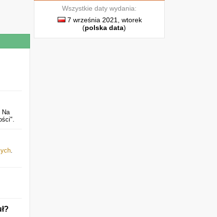
Wszystkie daty wydania:
7 września 2021, wtorek
(
polska data
)
. Na
ści".
mych
.
uł?