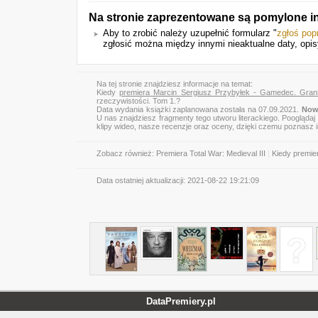
Na stronie zaprezentowane są pomylone in
Aby to zrobić należy uzupełnić formularz "
zgłoś pop
zgłosić można między innymi nieaktualne daty, opis
Na tej stronie znajdziesz informacje na temat:
Kiedy
premiera Marcin Sergiusz Przybyłek - Gamedec. Grani
rzeczywistości. Tom 1.?
Data wydania książki zaplanowana została na 07.09.2021.
Nowa
U nas znajdziesz fragmenty tego utworu literackiego. Pooglądaj
klipy wideo, nasze recenzje oraz oceny, dzięki czemu poznasz
Zobacz również:
Premiera Total War: Medieval III
|
Kiedy premie
Data ostatniej aktualizacji:
2021-08-22 19:21:09
DataPremiery.pl