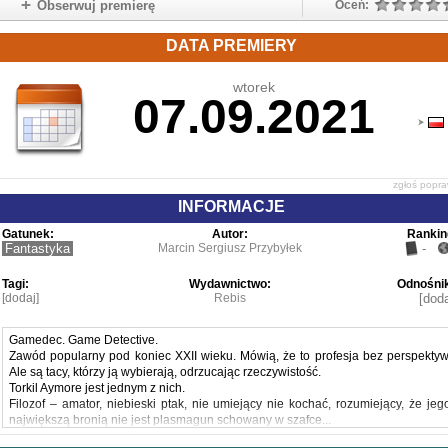
Obserwuj premierę
Oceń:
DATA PREMIERY
wtorek
07.09.2021
zgłoś popr
INFORMACJE
Gatunek:
Autor:
Rankin
Fantastyka
Marcin Sergiusz Przybyłek
-
Tagi:
Wydawnictwo:
Odnośnik
[dodaj]
Rebis
[doda
Gamedec. Game Detective.
Zawód popularny pod koniec XXII wieku. Mówią, że to profesja bez perspektyw
Ale są tacy, którzy ją wybierają, odrzucając rzeczywistość.
Torkil Aymore jest jednym z nich.
Filozof – amator, niebieski ptak, nie umiejący nie kochać, rozumiejący, że jeg
największą bronią nie jest plasmagun schowany w szafce...
Ale mózg.