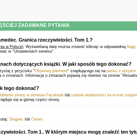
ĘŚCIEJ ZADAWANE PYTANIA
medec. Granica rzeczywistości. Tom 1.?
nia w Polsce
).
Wyświetlaną datę można zmienić kliknąć w odpowiednią
flagę
.
wać w "Ustawieniach serwisu".
anach dotyczących książki. W jaki sposób tego dokonać?
zystaj z przycisku "
Obserwuj premierę
" znajdującego się na
pasku z opcjami
o zmianach. Informacje o zmianach pojawią się również na stronie "Aktualno
ak tego dokonać?
lubienie strony w serwisie Facebook
lub
ysłanie wiadomości na e-mail znajo
znajduje się w górnej części strony.
tutaj:
Skąpiec
lub
Ceneo
.
zywistości. Tom 1.. W którym miejscu mogę znaleźć ten tyt