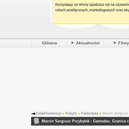
Korzystając ze strony zgadzasz się na używan
celach analitycznych, marketingowych oraz aby
Główna
Aktualności
Film
DataPremiery.pl
»
Książki
»
Fantastyka
»
Marcin Sergiusz 
Marcin Sergiusz Przybyłek - Gamedec. Granica r