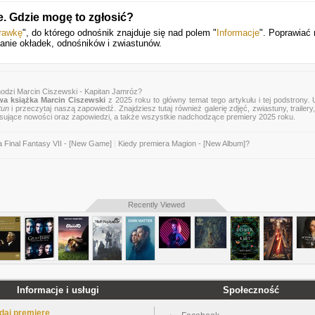
e. Gdzie mogę to zgłosić?
rawkę
", do którego odnośnik znajduje się nad polem "
Informacje
". Poprawiać
danie okładek, odnośników i zwiastunów.
odzi Marcin Ciszewski - Kapitan Jamróz?
a książka Marcin Ciszewski
z 2025 roku to główny temat tego artykułu i tej podstrony.
tun
i przeczytaj naszą zapowiedź. Znajdziesz tutaj również galerię zdjęć, zwiastuny, trailery,
esujące nowości oraz zapowiedzi, a także wszystkie nadchodzące premiery 2025 roku.
a Final Fantasy VII - [New Game]
|
Kiedy premiera Magion - [New Album]?
Recently Viewed
Informacje i usługi
Społeczność
daj premierę