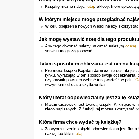
Książkę można nabyć
tutaj
. Sklepy, które sprzedają
W którym miejscu mogę przeglądnąć najśw
W celu obejrzenia nowych wieści należy skorzystać
Jak mogę wystawić notę dla tego produkt
Aby tego dokonać należy wskazać należytą
ocenę
,
serwisu mogą zagłosować.
Jakim sposobem obliczana jest ocena ksią
Premiera książki Kapitan Jamróz
nie dostała jesz
rynku, wyrażając w ten sposób swoje oczekiwania.
użytkownik powinien wybrać inną wartość w polu "
O
wszystkim od stażu użytkownika.
Który literat odpowiedzialny jest za tę ksią
Marcin Ciszewski jest twórcą książki. Kliknięcie 
niego napisanych. Z funkcji tej można skorzystać p
Która firma chce wydać tę książkę?
Za wypuszczenie książki odpowiedzialna jest firma 
nazwę lub kliknij
utaj
.