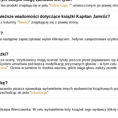
 ten produkt znajdują się w polu "
Gdzie kupić?
" umieszczonym po prawej stro
ieższe wiadomości dotyczące książki Kapitan Jamróz?
 z kolumny "
Newsy
" znajdującej się z prawej strony.
u?
 a następnie zapieczętować wybór kliknięciem. Jedynie zarejestrowani użytk
żki?
cze oceny. Użytkownicy mogą oceniać tytuły jeszcze przed pojawieniem się i
 System umożliwia późniejszą modyfikację przyznanych głosów – w tym celu
cena
". Ocena w serwisie to średnia ważona, gdzie waga głosu zależy przede
żkę?
w nazwisko pisarza spowoduje wyświetlenie innych wydawnictw książkowych pr
rzechodząc do pola "
Informacje
".
Skarpa Warszawska. W celu wyświetlenia listy książek tego wydawcy kliknij 