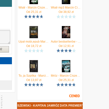
Wiatr - Marcin Ciszewski
Wiatr mp3 Marcin Ciszewski - ebook
e
Od
25,31
zł
Od
38,92
zł
y
Upał mobi,epub Marcin Ciszewski - ebook
Autor bestsellerów - Marcin Ciszewski
Od
18,72
zł
Od
12,91
zł
dź
To, ja Szpilka - Marcin Ciszewski
Mróz - Marcin Ciszewski
Od
13,97
zł
Od
25,31
zł
MARCIN CISZEWSKI - KAPITAN JAMRÓZ DATA PREMIERY