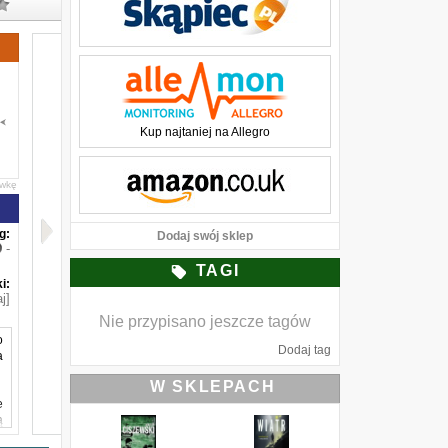
Kup najtaniej na Allegro
awkę
g:
Dodaj swój sklep
-
TAGI
i:
j]
Nie przypisano jeszcze tagów
o
Dodaj tag
a
W SKLEPACH
e
ą
y