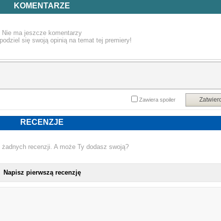
Polski?
KOMENTARZE
Mimo posiadanego sprzętu i świetnemu wyszkoleniu liczy się coś zupełni
innego. Bo to w patriotyzmie, wiedzy i poczuciu obowiązku kryje się siła b
Nie ma jeszcze komentarzy
zmieniać świat.
podziel się swoją opinią na temat tej premiery!
Powyższy opis pochodzi od wydawcy.
Zatwier
Zawiera spoiler
RECENZJE
 żadnych recenzji. A może Ty dodasz swoją?
Napisz pierwszą recenzję
NOWA KSIĄŻKA 