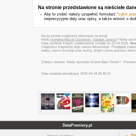
Na stronie przedstawione są nieścisłe dan
Aby to zrobić należy uzupełnić formularz "
zgłoś pop
nieprecyzyjne daty oraz opisy, a także wnosić o do
Na tej stronie znajdziesz informacje na temat:
Kiedy
premiera Marcin Ciszewski - Kapitan Jamróz
? Kiedy wych
Data wydania książki zaplanowana została na 23.04.2025.
Now
znajdziesz fragmenty tego utworu literackiego. Pooglądaj
zwias
wideo, nasze recenzje oraz oceny, dzięki czemu poznasz inter
Zobacz również:
Kiedy wychodzi Grand Slam Tennis?
|
Premier
Data ostatniej aktualizacji:
2025-04-18 00:49:21
DataPremiery.pl
Do