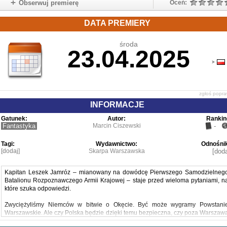
Obserwuj premierę
Oceń:
DATA PREMIERY
środa
23.04.2025
zgłoś popr
INFORMACJE
Gatunek:
Autor:
Rankin
Fantastyka
Marcin Ciszewski
-
Tagi:
Wydawnictwo:
Odnośnik
[dodaj]
Skarpa Warszawska
[doda
Kapitan Leszek Jamróz – mianowany na dowódcę Pierwszego Samodzielneg
Batalionu Rozpoznawczego Armii Krajowej – staje przed wieloma pytaniami, n
które szuka odpowiedzi.
Zwyciężyliśmy Niemców w bitwie o Okęcie. Być może wygramy Powstani
Warszawskie. Ale czy Polska będzie dzięki temu bezpieczna, czy poza Warszaw
będzie wolna? Jak pokonać Sowietów, jak zmienić ponure powojenne los