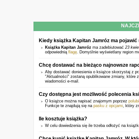
NAJCZ
Kiedy książka Kapitan Jamróz ma pojawić 
Książka Kapitan Jamróz
ma zadebiutować
23 kwie
odpowiednią
flagę
. Domyślnie wyświetlany region m
Chcę dostawać na bieżąco najnowsze rapo
Aby dostawać doniesienia o książce skorzystaj z pr
"Aktualności" zostaną opublikowane zmiany, które
wiadomości e-mail.
Czy dostępna jest możliwość polecenia k
O książce można napisać znajomym poprzez
polub
Funkcje te znajdują się na
pasku z opcjami
, który z
Ile kosztuje książka?
W celu dowiedzenia się ile trzeba odłożyć na książkę 
Chcę kupić książkę Kapitan Jamróz. W któ