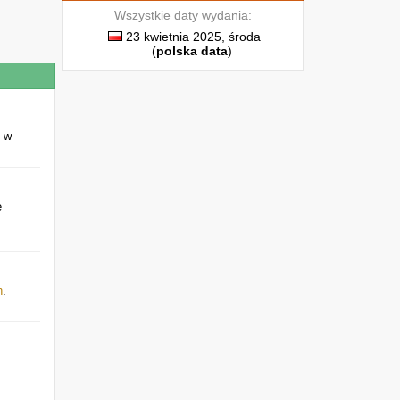
Wszystkie daty wydania:
23 kwietnia 2025, środa
(
polska data
)
ć w
e
h
.