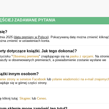
ĘŚCIEJ ZADAWANE PYTANIA
się?
tnia 2025
(
data premiery w Polsce
).
Pokazywaną datę można zmienić klikną
ożna zmienić w ustawieniach konta.
rty dotyczące książki. Jak tego dokonać?
zycisku "
Obserwuj premierę
" znajdującego się na
pasku z opcjami
. Na stroni
 zaszły w obserwowanych premierach, a powiadomienie zostanie wysłane we
siążki innym osobom?
ienie strony w serwisie Facebook
lub
ysłanie wiadomości na e-mail znajomyc
najduje się w górnej części strony.
kliknij tutaj:
Skąpiec
lub
Ceneo
.
rym sklepie mogę zamówić ten tytuł?