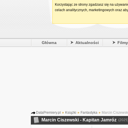
Korzystając ze strony zgadzasz się na używan
celach analitycznych, marketingowych oraz aby
Główna
Aktualności
Film
DataPremiery.pl
»
Książki
»
Fantastyka
»
Marcin Ciszewski
Marcin Ciszewski - Kapitan Jamróz
(2025