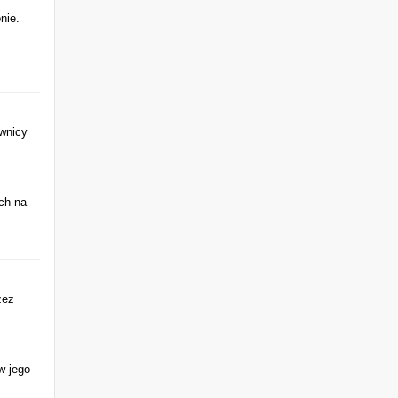
nie.
ownicy
ch na
zez
w jego