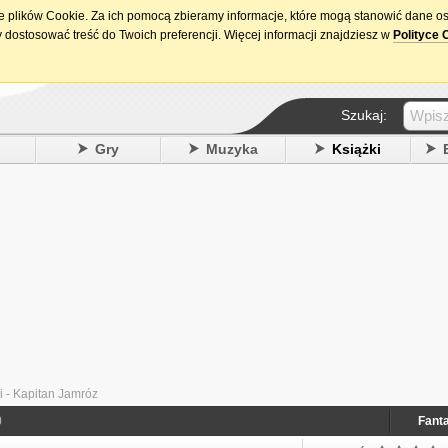
ie plików Cookie. Za ich pomocą zbieramy informacje, które mogą stanowić dane o
15. urodziny DataPremiery.pl
 dostosować treść do Twoich preferencji. Więcej informacji znajdziesz w
Polityce 
Szukaj:
y
Gry
Muzyka
Książki
 - Kapitan Jamróz
)
Fant