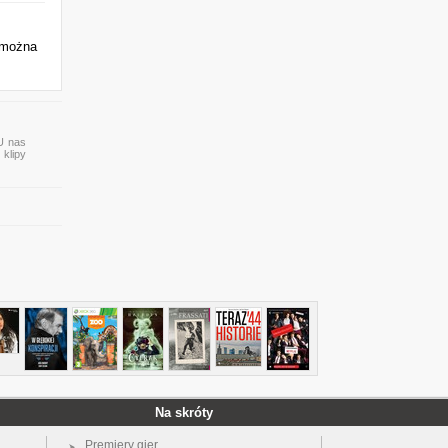
 można
 U nas
 klipy
Na skróty
Premiery gier