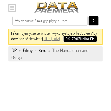
?
Informujemy, że serwis ten wykorzystuje pliki Cookie. Aby
dowiedzieć się więcej
kliknij tutaj
.
OK, ZROZUMIAŁEM
DP
»
Filmy
»
Kino
»
The Mandalorian and
Grogu