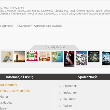
vs. Wild: The Game?
ądaj
zwiastun
i przeczytaj naszą zapowiedź. Znajdziesz tutaj również galerię zdjęć, zwia
mu poznasz interesujące nowości oraz zapowiedzi, a także wszystkie nadchodzące premier
ja Orthodox - [New Album]?
|
Asteroids data wydania
Recently Viewed
Informacje i usługi
Społeczność
daj premierę
Facebook
teriały prasowe/promo
Instagram
klama
YouTube
a sklepów
Twitter
dgety