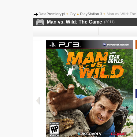
DataPremiery.pl
»
Gry
»
PlayStation 3
»
Man vs. Wild: Th
Man vs. Wild: The Game
(2011)