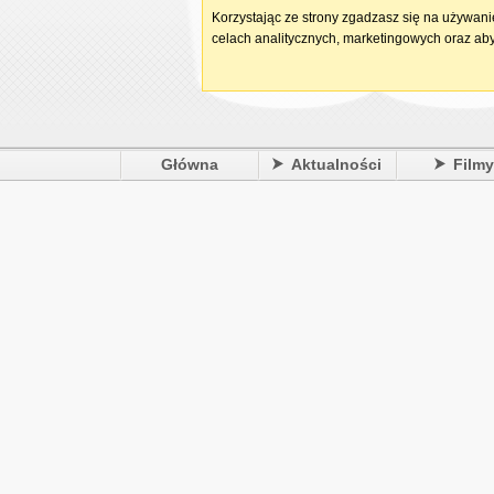
Korzystając ze strony zgadzasz się na używan
celach analitycznych, marketingowych oraz aby
Główna
Aktualności
Film