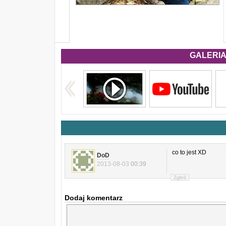
GALERIA 
co to jest XD
DoD
2013-08-03
00:39
Zgłoś
Dodaj komentarz