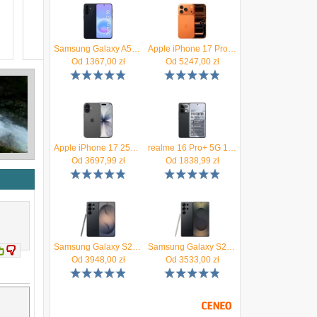
Samsung Galaxy A57 5G 8/128GB Granatowy
Apple iPhone 17 Pro 256GB Kosmiczny pomarańcz
Od
1367,00
zł
Od
5247,00
zł
Apple iPhone 17 256GB Czarny
realme 16 Pro+ 5G 12/512GB Szary
Od
3697,99
zł
Od
1838,99
zł
Samsung Galaxy S26 Ultra SM-S948 5G 12/256GB Czarny
Samsung Galaxy S25 Ultra SM-S938 12/256GB Tytanowy Czarny
Od
3948,00
zł
Od
3533,00
zł