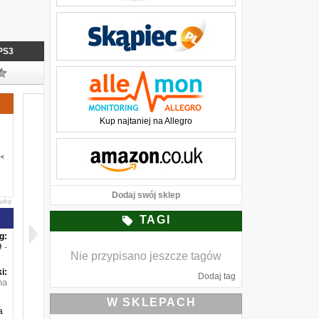
PS3
Kup najtaniej na Allegro
Dodaj swój sklep
awkę
TAGI
g:
-
Nie przypisano jeszcze tagów
i:
Dodaj tag
na
W SKLEPACH
a