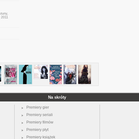
stuny,
y 2011
Na skróty
Premiery gier
Premiery seriali
Premiery filmów
Premiery płyt
Premiery książek