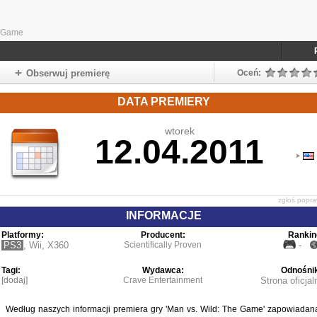
e Game
Obserwuj premierę
Oceń:
DATA PREMIERY
wtorek
12.04.2011
zgłoś popr
INFORMACJE
Platformy:
Producent:
Rankin
PS3
,
Wii
,
X360
Scientifically Proven
-
Tagi:
Wydawca:
Odnośnik
[dodaj]
Crave Entertainment
Strona oficjal
Według naszych informacji premiera gry 'Man vs. Wild: The Game' zapowiadan