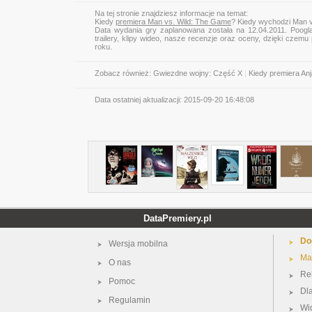
Na tej stronie znajdziesz informacje na temat:
Kiedy
premiera Man vs. Wild: The Game
? Kiedy wychodzi Man 
Data wydania gry zaplanowana została na 12.04.2011. Poogl
trailery, klipy wideo, nasze recenzje oraz oceny, dzięki cze
roku.
Zobacz również:
Gwiezdne wojny: Część X
|
Kiedy premiera An
Data ostatniej aktualizacji:
2015-09-20 16:48:08
DataPremiery.pl
Do
Wersja mobilna
Ma
O nas
Re
Pomoc
Dl
Regulamin
Wi