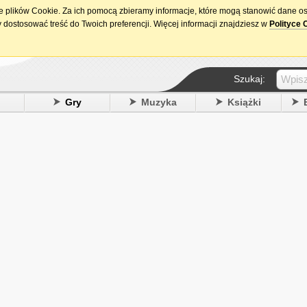
ie plików Cookie. Za ich pomocą zbieramy informacje, które mogą stanowić dane o
15. urodziny DataPremiery.pl
 dostosować treść do Twoich preferencji. Więcej informacji znajdziesz w
Polityce 
Szukaj:
y
Gry
Muzyka
Książki