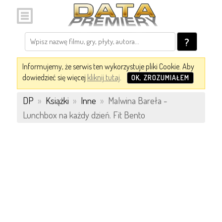
?
Informujemy, że serwis ten wykorzystuje pliki Cookie. Aby
dowiedzieć się więcej
kliknij tutaj
.
OK, ZROZUMIAŁEM
DP
»
Książki
»
Inne
»
Malwina Bareła -
Lunchbox na każdy dzień. Fit Bento