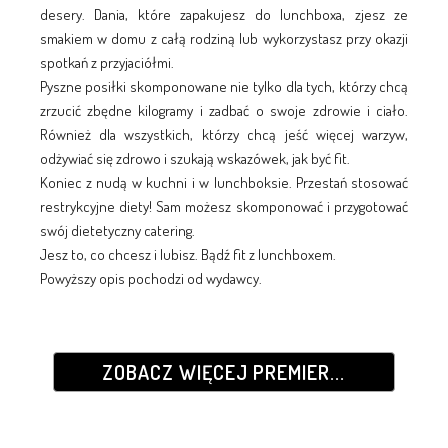
desery. Dania, które zapakujesz do lunchboxa, zjesz ze
smakiem w domu z całą rodziną lub wykorzystasz przy okazji
spotkań z przyjaciółmi.
Pyszne posiłki skomponowane nie tylko dla tych, którzy chcą
zrzucić zbędne kilogramy i zadbać o swoje zdrowie i ciało.
Również dla wszystkich, którzy chcą jeść więcej warzyw,
odżywiać się zdrowo i szukają wskazówek, jak być fit.
Koniec z nudą w kuchni i w lunchboksie. Przestań stosować
restrykcyjne diety! Sam możesz skomponować i przygotować
swój dietetyczny catering.
Jesz to, co chcesz i lubisz. Bądź fit z lunchboxem.
Powyższy opis pochodzi od wydawcy.
ZOBACZ WIĘCEJ PREMIER...