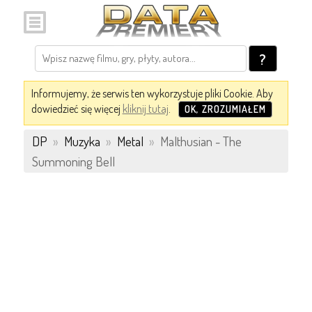
?
Informujemy, że serwis ten wykorzystuje pliki Cookie. Aby
dowiedzieć się więcej
kliknij tutaj
.
OK, ZROZUMIAŁEM
DP
»
Muzyka
»
Metal
»
Malthusian - The
Summoning Bell