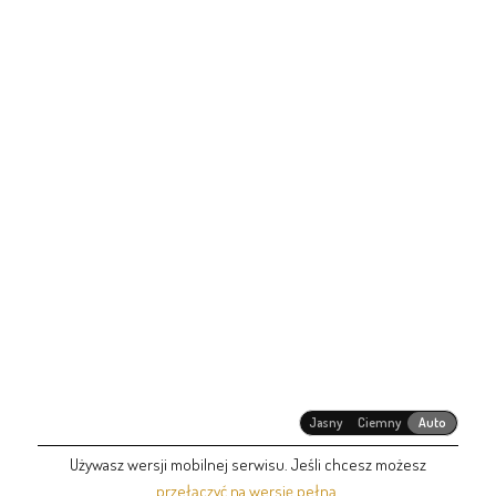
Jasny
Ciemny
Auto
Używasz wersji mobilnej serwisu. Jeśli chcesz możesz
przełączyć na wersję pełną
.