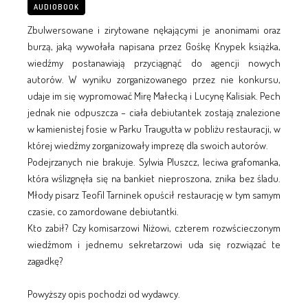
AUDIOBOOK
Zbulwersowane i zirytowane nękającymi je anonimami oraz
burzą, jaką wywołała napisana przez Gośkę Knypek książka,
wiedźmy postanawiają przyciągnąć do agencji nowych
autorów. W wyniku zorganizowanego przez nie konkursu,
udaje im się wypromować Mirę Małecką i Lucynę Kalisiak. Pech
jednak nie odpuszcza – ciała debiutantek zostają znalezione
w kamienistej fosie w Parku Traugutta w pobliżu restauracji, w
której wiedźmy zorganizowały imprezę dla swoich autorów.
Podejrzanych nie brakuje. Sylwia Pluszcz, leciwa grafomanka,
która wślizgnęła się na bankiet nieproszona, znika bez śladu.
Młody pisarz Teofil Tarninek opuścił restaurację w tym samym
czasie, co zamordowane debiutantki.
Kto zabił? Czy komisarzowi Niżowi, czterem rozwścieczonym
wiedźmom i jednemu sekretarzowi uda się rozwiązać te
zagadkę?
Powyższy opis pochodzi od wydawcy.