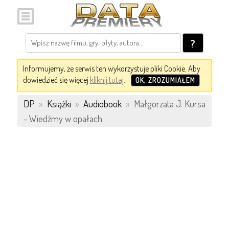
?
Informujemy, że serwis ten wykorzystuje pliki Cookie. Aby
dowiedzieć się więcej
kliknij tutaj
.
OK, ZROZUMIAŁEM
DP
»
Książki
»
Audiobook
»
Małgorzata J. Kursa
- Wiedźmy w opałach