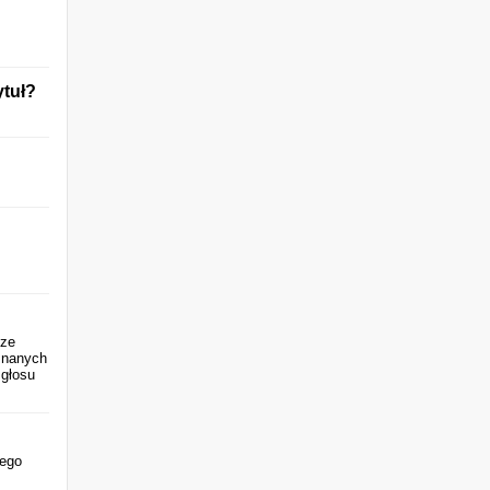
ytuł?
cze
znanych
 głosu
iego