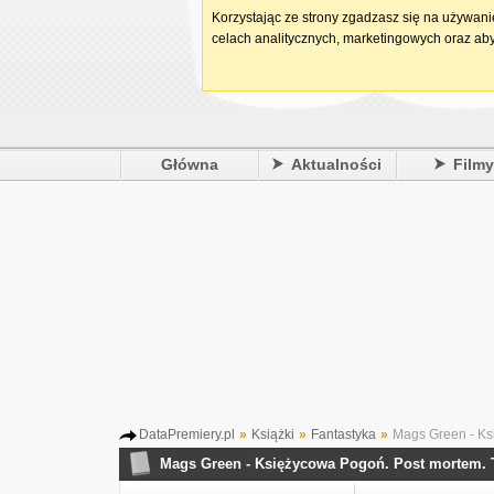
Korzystając ze strony zgadzasz się na używan
celach analitycznych, marketingowych oraz aby
Główna
Aktualności
Film
DataPremiery.pl
»
Książki
»
Fantastyka
»
Mags Green - Ks
Mags Green - Księżycowa Pogoń. Post mortem.