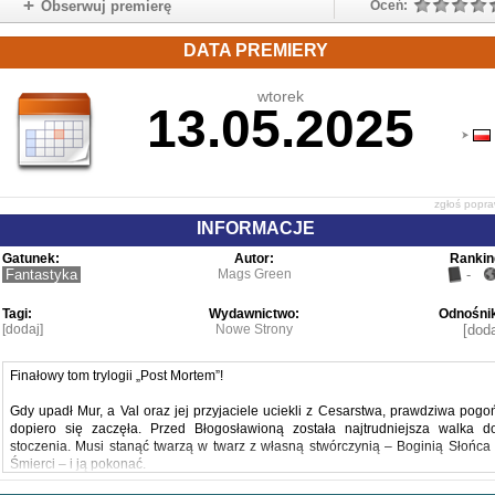
Obserwuj premierę
Oceń:
DATA PREMIERY
wtorek
13.05.2025
zgłoś popr
INFORMACJE
Gatunek:
Autor:
Rankin
Fantastyka
Mags Green
-
Tagi:
Wydawnictwo:
Odnośnik
[dodaj]
Nowe Strony
[doda
Finałowy tom trylogii „Post Mortem”!
Gdy upadł Mur, a Val oraz jej przyjaciele uciekli z Cesarstwa, prawdziwa pogo
dopiero się zaczęła. Przed Błogosławioną została najtrudniejsza walka d
stoczenia. Musi stanąć twarzą w twarz z własną stwórczynią – Boginią Słońca 
Śmierci – i ją pokonać.