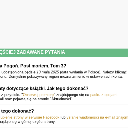
ĘŚCIEJ ZADAWANE PYTANIA
wa Pogoń. Post mortem. Tom 3?
3
udostępniona będzie
13 maja 2025
(
data wydania w Polsce
).
Należy kliknąć
gionu. Domyślnie pokazywany region można zmienić w ustawieniach konta.
y dotyczące książki. Jak tego dokonać?
 z przycisku "
Obserwuj premierę
" znajdującego się na
pasku z opcjami
.
 oraz pojawią się na stronie "Aktualności".
 tego dokonać?
lubienie strony w serwisie Facebook
lub
ysłanie wiadomości na e-mail znajo
najduje się w górnej części strony.