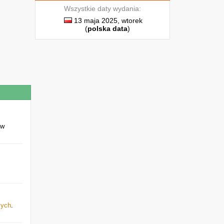
Wszystkie daty wydania:
13 maja 2025, wtorek
(
polska data
)
 w
mych
.