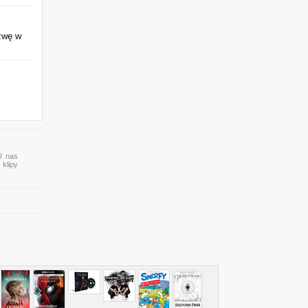
zwę w
U nas
 klipy