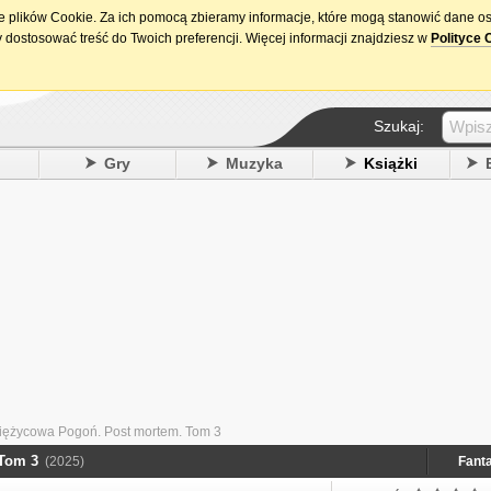
ie plików Cookie. Za ich pomocą zbieramy informacje, które mogą stanowić dane o
15. urodziny DataPremiery.pl
 dostosować treść do Twoich preferencji. Więcej informacji znajdziesz w
Polityce 
Szukaj:
y
Gry
Muzyka
Książki
iężycowa Pogoń. Post mortem. Tom 3
 Tom 3
(2025)
Fant