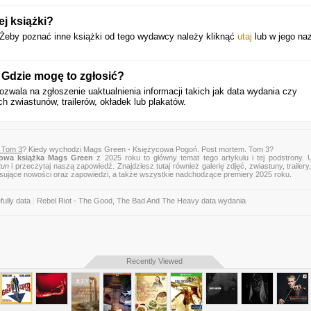
j książki?
 Żeby poznać inne książki od tego wydawcy należy kliknąć
utaj
lub w jego na
 Gdzie mogę to zgłosić?
pozwala na zgłoszenie uaktualnienia informacji takich jak data wydania czy
h zwiastunów, trailerów, okładek lub plakatów.
 Tom 3
? Kiedy wychodzi Mags Green - Księżycowa Pogoń. Post mortem. Tom 3?
owa książka Mags Green
z 2025 roku to główny temat tego artykułu i tej podstrony. 
tun
i przeczytaj naszą zapowiedź. Znajdziesz tutaj również galerię zdjęć, zwiastuny, trailery,
esujące nowości oraz zapowiedzi, a także wszystkie nadchodzące premiery 2025 roku.
fully data
|
Rebel Riot - The Good, The Bad And The Heavy data wydania
Recently Viewed