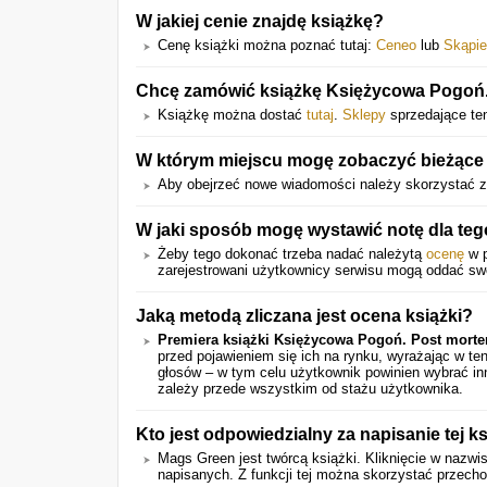
W jakiej cenie znajdę książkę?
Cenę książki można poznać tutaj:
Ceneo
lub
Skąpi
Chcę zamówić książkę Księżycowa Pogoń. 
Książkę można dostać
tutaj
.
Sklepy
sprzedające ten
W którym miejscu mogę zobaczyć bieżące 
Aby obejrzeć nowe wiadomości należy skorzystać z 
W jaki sposób mogę wystawić notę dla teg
Żeby tego dokonać trzeba nadać należytą
ocenę
w p
zarejestrowani użytkownicy serwisu mogą oddać swó
Jaką metodą zliczana jest ocena książki?
Premiera książki Księżycowa Pogoń. Post mort
przed pojawieniem się ich na rynku, wyrażając w t
głosów – w tym celu użytkownik powinien wybrać in
zależy przede wszystkim od stażu użytkownika.
Kto jest odpowiedzialny za napisanie tej ks
Mags Green jest twórcą książki. Kliknięcie w nazw
napisanych. Z funkcji tej można skorzystać przecho