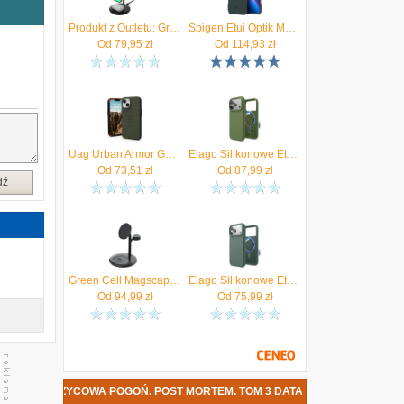
,
ą
Produkt z Outletu: Greencell Magscape Ładowarka Indukcyjna 3W1 Magsafe Do Iphone Apple Watch Airpods Smartwatch
Spigen Etui Optik Magsafe Armor Abyss Green Do Iphone 16 Pro
u
Od
79,95
zł
Od
114,93
zł
h
e
z
c
Uag Urban Armor Gear Futerał Civilian Kompatybilny Z Magsafe Do Iphone 14 Plus Green
Elago Silikonowe Etui Z Magsafe Iphone 17 Pro Cedar Green
Od
73,51
zł
Od
87,99
zł
i
dź
ć
u
Green Cell Magscape Stand 3W1 Magsafe Czarny
Elago Silikonowe Etui Z Magsafe Iphone 17 Pro Max Midnight Green
Od
94,99
zł
Od
75,99
zł
IĘŻYCOWA POGOŃ. POST MORTEM. TOM 3 DATA PREMIERY