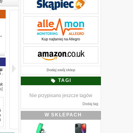
Kup najtaniej na Allegro
awkę
g:
Dodaj swój sklep
-
TAGI
i:
j]
Nie przypisano jeszcze tagów
Dodaj tag
ń
W SKLEPACH
o
i