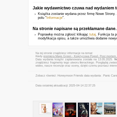
Jakie wydawnictwo czuwa nad wydaniem te
Książka zostanie wydana przez firmę Nowe Strony.
polu "
Informacje
".
Na stronie napisane są przekłamane dane.
Poprawkę można zgłosić klikając
tutaj
. Funkcja ta 
modyfikacja opisu, a także umożliwia dodanie nowyc
Na tej stronie znajdziesz informacje na temat:
Kiedy
premiera Mags Green - Księżycowa Pogoń. Post mortem.
Data wydania książki zaplanowana została na 13.05.2025.
N
znajdziesz fragmenty tego utworu literackiego. Pooglądaj
zwias
wideo, nasze recenzje oraz oceny, dzięki czemu poznasz inter
Zobacz również:
Honeymoon Friends data wydania
|
Panic Care
Data ostatniej aktualizacji:
2025-04-14 22:37:25