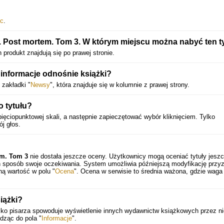
ec
.
Post mortem. Tom 3. W którym miejscu można nabyć ten t
 produkt znajdują się po prawej stronie.
informacje odnośnie książki?
zakładki "
Newsy
", która znajduje się w kolumnie z prawej strony.
o tytułu?
ięciopunktowej skali, a następnie zapieczętować wybór kliknięciem. Tylko
j głos.
em. Tom 3
nie dostała jeszcze oceny. Użytkownicy mogą oceniać tytuły jesz
en sposób swoje oczekiwania. System umożliwia późniejszą modyfikację przy
ną wartość w polu "
Ocena
". Ocena w serwisie to średnia ważona, gdzie waga
iążki?
isko pisarza spowoduje wyświetlenie innych wydawnictw książkowych przez n
dząc do pola "
Informacje
".