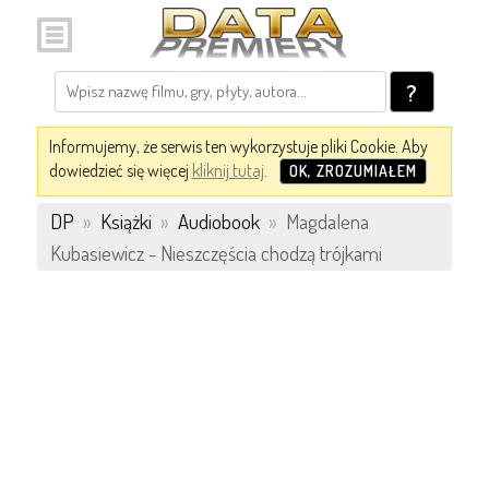
?
Informujemy, że serwis ten wykorzystuje pliki Cookie. Aby
dowiedzieć się więcej
kliknij tutaj
.
OK, ZROZUMIAŁEM
DP
»
Książki
»
Audiobook
»
Magdalena
Kubasiewicz - Nieszczęścia chodzą trójkami