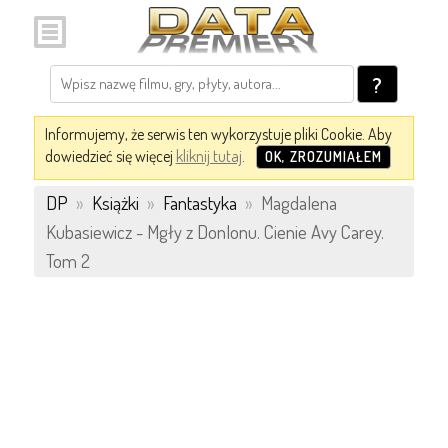
?
Informujemy, że serwis ten wykorzystuje pliki Cookie. Aby
dowiedzieć się więcej
kliknij tutaj
.
OK, ZROZUMIAŁEM
DP
»
Książki
»
Fantastyka
»
Magdalena
Kubasiewicz - Mgły z Donlonu. Cienie Avy Carey.
Tom 2