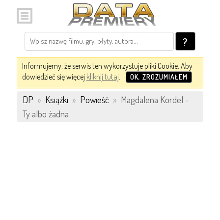
?
Informujemy, że serwis ten wykorzystuje pliki Cookie. Aby
dowiedzieć się więcej
kliknij tutaj
.
OK, ZROZUMIAŁEM
DP
»
Książki
»
Powieść
»
Magdalena Kordel -
Ty albo żadna