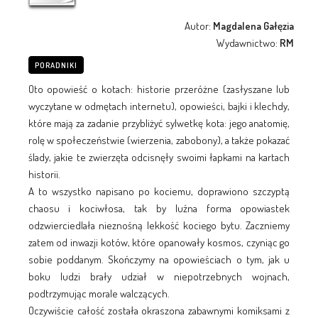
Autor:
Magdalena Gałęzia
Wydawnictwo:
RM
PORADNIKI
Oto opowieść o kotach: historie przeróżne (zasłyszane lub
wyczytane w odmętach internetu), opowieści, bajki i klechdy,
które mają za zadanie przybliżyć sylwetkę kota: jego anatomię,
rolę w społeczeństwie (wierzenia, zabobony), a także pokazać
ślady, jakie te zwierzęta odcisnęły swoimi łapkami na kartach
historii.
A to wszystko napisano po kociemu, doprawiono szczyptą
chaosu i kociwłosa, tak by luźna forma opowiastek
odzwierciedlała nieznośną lekkość kociego bytu. Zaczniemy
zatem od inwazji kotów, które opanowały kosmos, czyniąc go
sobie poddanym. Skończymy na opowieściach o tym, jak u
boku ludzi brały udział w niepotrzebnych wojnach,
podtrzymując morale walczących.
Oczywiście całość została okraszona zabawnymi komiksami z