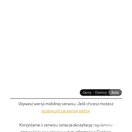
Jasny
Ciemny
Auto
Używasz wersji mobilnej serwisu. Jeśli chcesz możesz
przełączyć na wersję pełną
.
Korzystanie z serwisu oznacza akceptację
regulaminu
oraz
polityki prywatności
w tym informacji o Cookies.