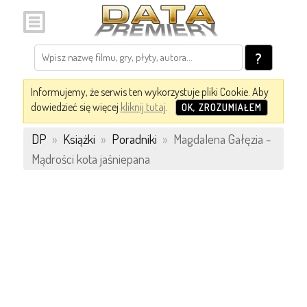
?
Informujemy, że serwis ten wykorzystuje pliki Cookie. Aby
dowiedzieć się więcej
kliknij tutaj
.
OK, ZROZUMIAŁEM
DP
»
Książki
»
Poradniki
»
Magdalena Gałęzia -
Mądrości kota jaśniepana