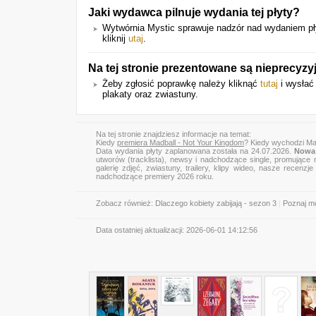
Jaki wydawca pilnuje wydania tej płyty?
Wytwórnia Mystic sprawuje nadzór nad wydaniem pły
kliknij
utaj
.
Na tej stronie prezentowane są nieprecyz
Żeby zgłosić poprawkę należy kliknąć
tutaj
i wysłać 
plakaty oraz zwiastuny.
Na tej stronie znajdziesz informacje na temat:
Kiedy
premiera Madball - Not Your Kingdom
? Kiedy wychodzi Ma
Data wydania płyty zaplanowana została na 24.07.2026.
Nowa 
utworów (tracklista), newsy i nadchodzące single, promujące 
galerię zdjęć, zwiastuny, trailery, klipy wideo, nasze recen
nadchodzące premiery 2026 roku.
Zobacz również:
Dlaczego kobiety zabijają - sezon 3
|
Poznaj mo
Data ostatniej aktualizacji:
2026-06-01 14:12:56