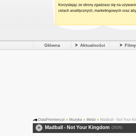
Korzystając ze strony zgadzasz się na używan
celach analitycznych, marketingowych oraz aby
Główna
Aktualności
Film
DataPremiery.pl
»
Muzyka
»
Metal
»
Madball - Not Your K
Madball - Not Your Kingdom
(2026)