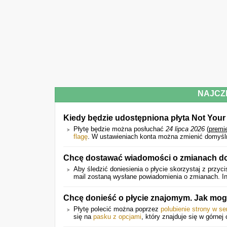
NAJCZ
Kiedy będzie udostępniona płyta Not You
Płytę będzie można posłuchać
24 lipca 2026
(
premi
flagę
. W ustawieniach konta można zmienić domyślni
Chcę dostawać wiadomości o zmianach do
Aby śledzić doniesienia o płycie skorzystaj z przyci
mail zostaną wysłane powiadomienia o zmianach. Inf
Chcę donieść o płycie znajomym. Jak mog
Płytę polecić można poprzez
polubienie strony w s
się na
pasku z opcjami
, który znajduje się w górnej 