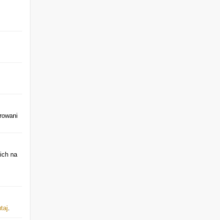
trowani
ich na
utaj
.