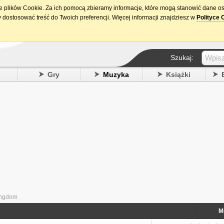
ie plików Cookie. Za ich pomocą zbieramy informacje, które mogą stanowić dane o
15. urodziny DataPremiery.pl
 dostosować treść do Twoich preferencji. Więcej informacji znajdziesz w
Polityce 
Szukaj:
y
Gry
Muzyka
Książki
ingdom
M