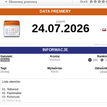
Obserwuj premierę
Oceń:
DATA PREMIERY
piątek
24.07.2026
zgłoś popr
INFORMACJE
Gatunek:
Arysta:
Rankin
Metal
Madball
286
7
Tagi:
Wytwórnia:
Odnośnik
[dodaj]
Mystic
[doda
Lista utworów:
01. Tethered
02. Flammable
03. Rebelude
04. Rebel Kids
05. Don't MisStep