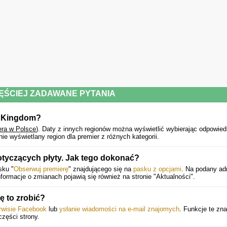
ĘŚCIEJ ZADAWANE PYTANIA
r Kingdom?
era w Polsce
).
Daty z innych regionów można wyświetlić wybierając odpowied
e wyświetlany region dla premier z różnych kategorii.
tyczących płyty. Jak tego dokonać?
sku "
Obserwuj premierę
" znajdującego się na
pasku z opcjami
. Na podany ad
ormacje o zmianach pojawią się również na stronie "Aktualności".
ę to zrobić?
erwisie Facebook
lub
ysłanie wiadomości na e-mail znajomych
. Funkcje te zna
części strony.