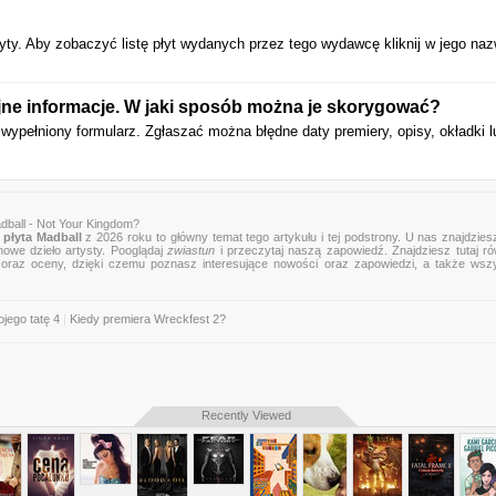
ty. Aby zobaczyć listę płyt wydanych przez tego wydawcę kliknij w jego naz
yjne informacje. W jaki sposób można je skorygować?
wypełniony formularz. Zgłaszać można błędne daty premiery, opisy, okładki l
dball - Not Your Kingdom?
płyta Madball
z 2026 roku to główny temat tego artykułu i tej podstrony. U nas znajdziesz
nowe dzieło artysty. Pooglądaj
zwiastun
i przeczytaj naszą zapowiedź. Znajdziesz tutaj r
zje oraz oceny, dzięki czemu poznasz interesujące nowości oraz zapowiedzi, a także wsz
jego tatę 4
|
Kiedy premiera Wreckfest 2?
Recently Viewed