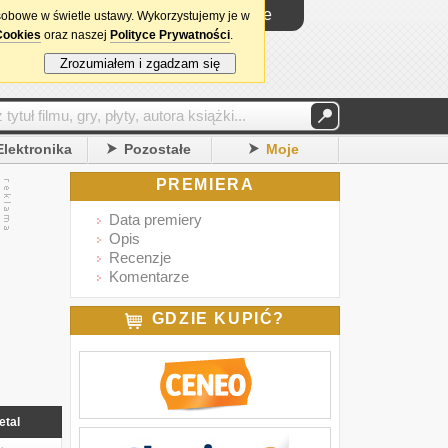
Logowanie
sobowe w świetle ustawy. Wykorzystujemy je w
Cookies
oraz naszej
Polityce Prywatności
.
Zrozumiałem i zgadzam się
Elektronika
Pozostałe
Moje
PREMIERA
Data premiery
Opis
Recenzje
Komentarze
GDZIE KUPIĆ?
etal