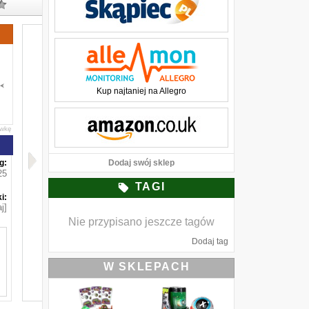
Kup najtaniej na Allegro
awkę
g:
Dodaj swój sklep
25
TAGI
i:
j]
Nie przypisano jeszcze tagów
Dodaj tag
W SKLEPACH