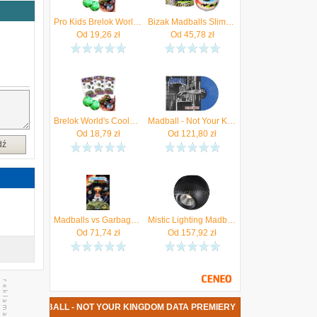
Pro Kids Brelok World'S Coolest Madball
Bizak Madballs Slime Lab Potworne Głowy Ze Szlamem I Brzydkimi Akcesoriami Takimi Jak Larwy 64432951
Od
19,26
zł
Od
45,78
zł
Brelok World's Coolest Madball 1776615405
Madball - Not Your Kingdom (Blue) (Winyl)
Od
18,79
zł
Od
121,80
zł
dź
Madballs vs Garbage Pail Kids: Time Again, Slime Again - Sholly Fisch [KSIĄŻKA]
Mistic Lighting Madball Plafon Mstc 05411171 Mstc05411171
Od
71,74
zł
Od
157,92
zł
PŁYTA MADBALL - NOT YOUR KINGDOM DATA PREMIERY