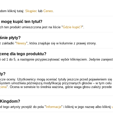
dom kliknij tutaj:
Skąpiec
lub
Ceneo
.
 mogę kupić ten tytuł?
ch ten produkt umieszczona jest na liście "
Gdzie kupić?
".
śnie płyty?
 zakładki "
Newsy
", która znajduje się w kolumnie z prawej strony.
enę dla tego produktu?
i od 1 do 5, a następnie przypieczętować wybór kliknięciem. Jedynie zarejes
ty?
zcze oceny. Użytkownicy mogą oceniać tytuły jeszcze przed pojawieniem się 
 System umożliwia późniejszą modyfikację przyznanych głosów – w tym celu
cena
". Ocena w serwisie to średnia ważona, gdzie waga głosu zależy przede
r Kingdom?
d tego artysty przejdź do pola "
Informacje
" i kliknij w jego nazwę albo kliknij