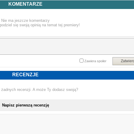
06. What Say You
KOMENTARZE
07. Stab Wounds
08. Sunrise
09. Life's a Mural
Nie ma jeszcze komentarzy
10. Family First
podziel się swoją opinią na temat tej premiery!
11. Clockwork
12. IWI
13. The Ride
14. Chase a Dream
Zatwier
Zawiera spoiler
RECENZJE
 żadnych recenzji. A może Ty dodasz swoją?
Napisz pierwszą recenzję
NOWA 