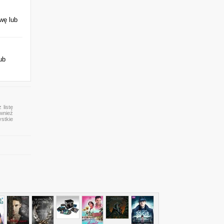
wę lub
ub
 listę
ównież
ystkie