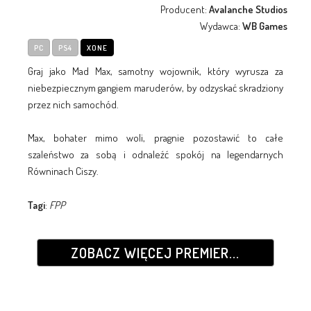
Producent:
Avalanche Studios
Wydawca:
WB Games
PC
PS4
XONE
Graj jako Mad Max, samotny wojownik, który wyrusza za
niebezpiecznym gangiem maruderów, by odzyskać skradziony
przez nich samochód.
Max, bohater mimo woli, pragnie pozostawić to całe
szaleństwo za sobą i odnaleźć spokój na legendarnych
Równinach Ciszy.
Tagi
:
FPP
ZOBACZ WIĘCEJ PREMIER...