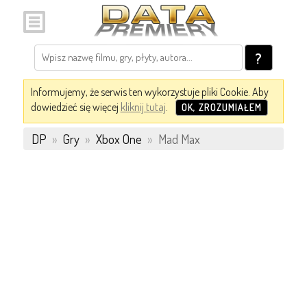
?
Informujemy, że serwis ten wykorzystuje pliki Cookie. Aby
dowiedzieć się więcej
kliknij tutaj
.
OK, ZROZUMIAŁEM
DP
»
Gry
»
Xbox One
»
Mad Max