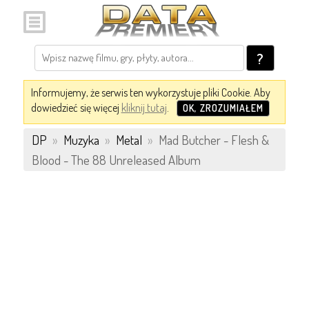
?
Informujemy, że serwis ten wykorzystuje pliki Cookie. Aby
dowiedzieć się więcej
kliknij tutaj
.
OK, ZROZUMIAŁEM
DP
»
Muzyka
»
Metal
»
Mad Butcher - Flesh &
Blood - The 88 Unreleased Album