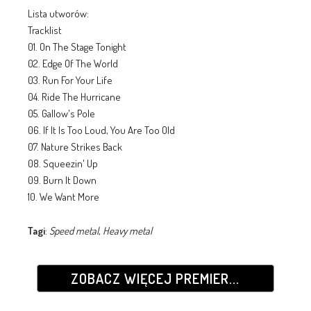
Lista utworów:
Tracklist
01. On The Stage Tonight
02. Edge Of The World
03. Run For Your Life
04. Ride The Hurricane
05. Gallow's Pole
06. If It Is Too Loud, You Are Too Old
07. Nature Strikes Back
08. Squeezin' Up
09. Burn It Down
10. We Want More
Tagi
:
Speed metal
,
Heavy metal
ZOBACZ WIĘCEJ PREMIER...