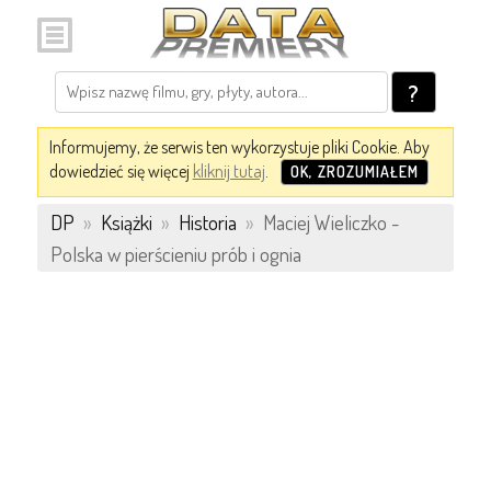
?
Informujemy, że serwis ten wykorzystuje pliki Cookie. Aby
dowiedzieć się więcej
kliknij tutaj
.
OK, ZROZUMIAŁEM
DP
»
Książki
»
Historia
»
Maciej Wieliczko -
Polska w pierścieniu prób i ognia