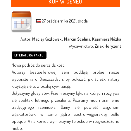
KUP W CENEO
27 października 2021, środa
Autor:
Maciej Kozłowski, Marcin Scelina, Kazimierz Nóżka
Wydawnictwo:
Znak Horyzont
LITERATURA FAKTU
Nowa podróż do serca dzikości
Autorzy bestsellerowej serii poddają próbie nasze
wyobrażenia o Bieszczadach, by pokazać, jak ścieżki natury
krzyżują się tu z ludzką cywilizacją.
Usłyszymy głosy sów. Przemierzymy łąki, na których rozgrywa
się spektakl letniego przesilenia. Poznamy moc i brzmienie
tradycyjnego rzemiosła. Damy się powieźć wagonom
wąskotorówki w samo jądro austro-węgierskiej belle
epoque. A na koniec wymierzymy teleskop w rozgwieżdżone
niebo.