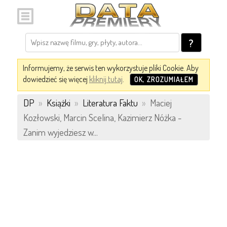
?
Informujemy, że serwis ten wykorzystuje pliki Cookie. Aby
dowiedzieć się więcej
kliknij tutaj
.
OK, ZROZUMIAŁEM
DP
»
Książki
»
Literatura Faktu
»
Maciej
Kozłowski, Marcin Scelina, Kazimierz Nóżka -
Zanim wyjedziesz w...