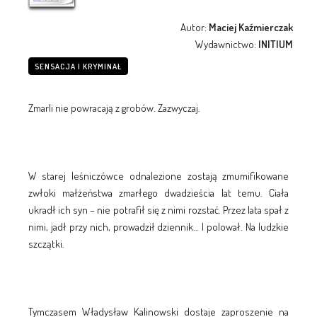
Autor:
Maciej Kaźmierczak
Wydawnictwo:
INITIUM
SENSACJA I KRYMINAŁ
Zmarli nie powracają z grobów. Zazwyczaj.
W starej leśniczówce odnalezione zostają zmumifikowane
zwłoki małżeństwa zmarłego dwadzieścia lat temu. Ciała
ukradł ich syn – nie potrafił się z nimi rozstać. Przez lata spał z
nimi, jadł przy nich, prowadził dziennik… I polował. Na ludzkie
szczątki.
Tymczasem Władysław Kalinowski dostaje zaproszenie na