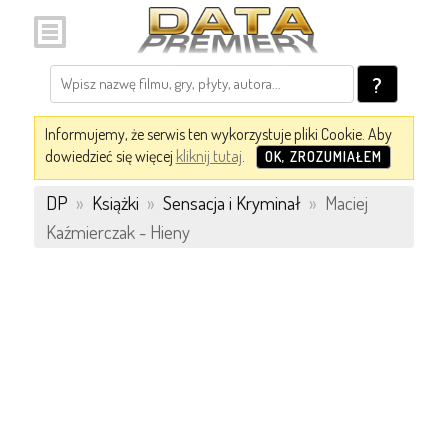
?
Informujemy, że serwis ten wykorzystuje pliki Cookie. Aby
dowiedzieć się więcej
kliknij tutaj
.
OK, ZROZUMIAŁEM
DP
»
Książki
»
Sensacja i Kryminał
»
Maciej
Kaźmierczak - Hieny