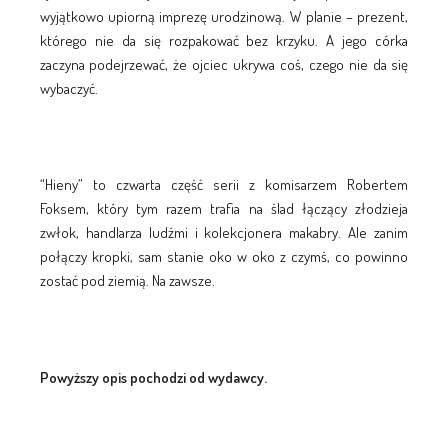
wyjątkowo upiorną imprezę urodzinową. W planie – prezent,
którego nie da się rozpakować bez krzyku. A jego córka
zaczyna podejrzewać, że ojciec ukrywa coś, czego nie da się
wybaczyć.
“Hieny” to czwarta część serii z komisarzem Robertem
Foksem, który tym razem trafia na ślad łączący złodzieja
zwłok, handlarza ludźmi i kolekcjonera makabry. Ale zanim
połączy kropki, sam stanie oko w oko z czymś, co powinno
zostać pod ziemią. Na zawsze.
Powyższy opis pochodzi od wydawcy.