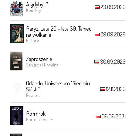
A gdyby...?
23.09.2026
Komiksy
Paryż. Lata 20 - lata 30. Taniec
29.09.2026
na wulkanie
Historia
Zaproszenie
30.09.2026
Sensacja i Kryminał
Orlando. Uniwersum "Siedmiu
12.11.2026
Sióstr"
Powieść
Półmrok
06.06.2031
Horror i Thriller