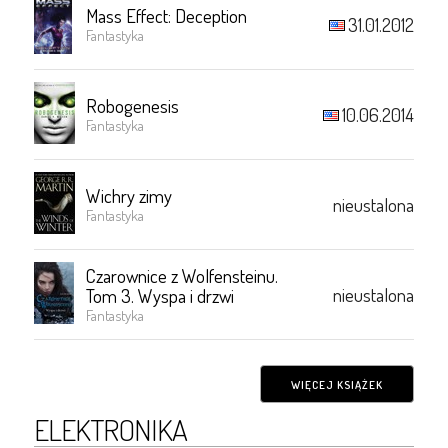
Mass Effect: Deception
31.01.2012
Fantastyka
Robogenesis
10.06.2014
Fantastyka
Wichry zimy
nieustalona
Fantastyka
Czarownice z Wolfensteinu.
nieustalona
Tom 3. Wyspa i drzwi
Fantastyka
WIĘCEJ KSIĄŻEK
ELEKTRONIKA