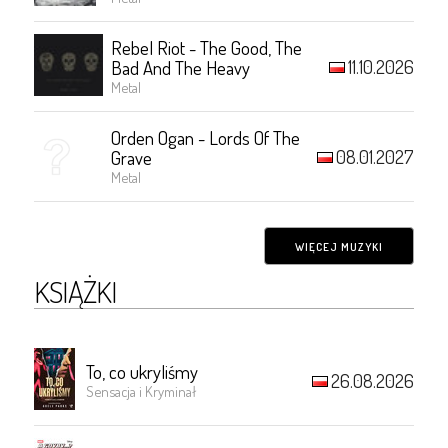
Rebel Riot - The Good, The
11.10.2026
Bad And The Heavy
Metal
Orden Ogan - Lords Of The
08.01.2027
Grave
Metal
WIĘCEJ MUZYKI
KSIĄŻKI
To, co ukryliśmy
26.08.2026
Sensacja i Kryminał