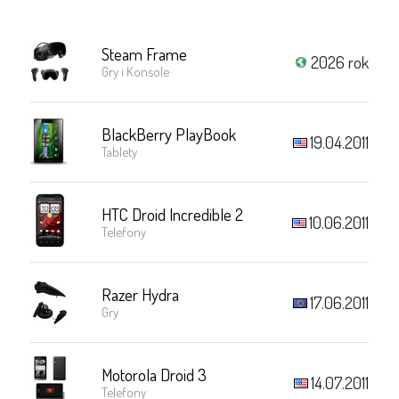
Steam Frame
2026 rok
Gry i Konsole
BlackBerry PlayBook
19.04.2011
Tablety
HTC Droid Incredible 2
10.06.2011
Telefony
Razer Hydra
17.06.2011
Gry
Motorola Droid 3
14.07.2011
Telefony