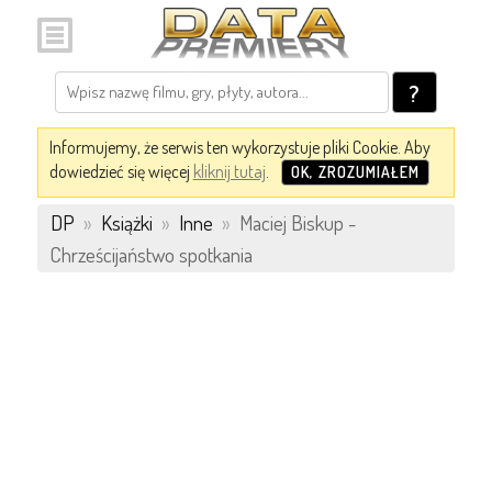
?
Informujemy, że serwis ten wykorzystuje pliki Cookie. Aby
dowiedzieć się więcej
kliknij tutaj
.
OK, ZROZUMIAŁEM
DP
»
Książki
»
Inne
»
Maciej Biskup -
Chrześcijaństwo spotkania