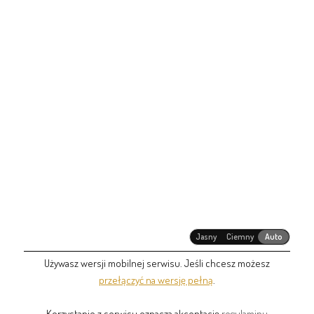
Jasny
Ciemny
Auto
Używasz wersji mobilnej serwisu. Jeśli chcesz możesz
przełączyć na wersję pełną
.
Korzystanie z serwisu oznacza akceptację
regulaminu