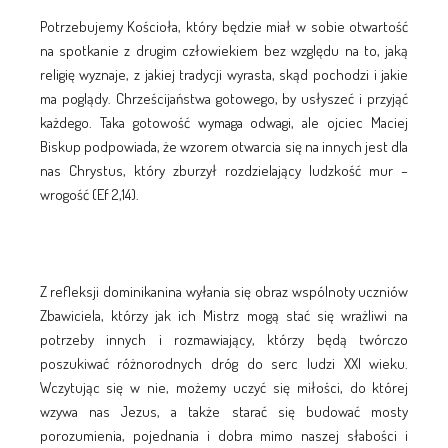
Potrzebujemy Kościoła, który będzie miał w sobie otwartość
na spotkanie z drugim człowiekiem bez względu na to, jaką
religię wyznaje, z jakiej tradycji wyrasta, skąd pochodzi i jakie
ma poglądy. Chrześcijaństwa gotowego, by usłyszeć i przyjąć
każdego. Taka gotowość wymaga odwagi, ale ojciec Maciej
Biskup podpowiada, że wzorem otwarcia się na innych jest dla
nas Chrystus, który zburzył rozdzielający ludzkość mur –
wrogość (Ef 2,14).
Z refleksji dominikanina wyłania się obraz wspólnoty uczniów
Zbawiciela, którzy jak ich Mistrz mogą stać się wrażliwi na
potrzeby innych i rozmawiający, którzy będą twórczo
poszukiwać różnorodnych dróg do serc ludzi XXI wieku.
Wczytując się w nie, możemy uczyć się miłości, do której
wzywa nas Jezus, a także starać się budować mosty
porozumienia, pojednania i dobra mimo naszej słabości i