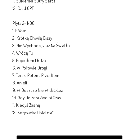
11. Sukienka Sutry Serca
12. Czad GPT
Płyta 2- NOC
1. Łóżko
2. Krótką Chwilę Ciszy
3. Nie Wychodzę Już Na Światło
4. Wrócę Tu
5. Popiołem I Rdzą
6. W Połowie Drogi
7. Teraz, Potem, Przedtem
8. Anieli
9. W Deszczu Nie Widać Łez
10. Gdy Do Zera Zwolni Czas
11. Kiedyś Zasnę
12. Kołysanka Ostatnia"