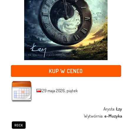
KUP W CENEO
29 maja 2026, piątek
Arysta:
Łzy
Wytwórnia:
e-Muzyka
ROCK