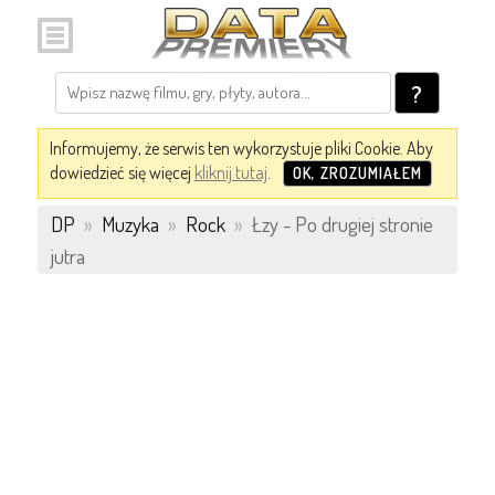
?
Informujemy, że serwis ten wykorzystuje pliki Cookie. Aby
dowiedzieć się więcej
kliknij tutaj
.
OK, ZROZUMIAŁEM
DP
»
Muzyka
»
Rock
»
Łzy - Po drugiej stronie
jutra