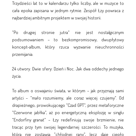
Trzydzieści lat to w kalendarzu tylko liczby, ale w muzyce to
cała epoka zapisana w jednym rytmie. Zespół Łzy powraca z
najbardziej ambitnym projektem w swojej historii.
"Po drugiej stronie jutra" nie jest nostalgicznym
podsumowaniem – to bezkompromisowy, dwupłytowy
koncept-album, który rzuca wyzwanie nieuchronności
przemijania.
24 utwory. Dwie sfery: Dzień i Noc. Jak dwa oddechy jednego
życia.
To album o oswajaniu świata, w którym – jak przyznają sami
artyści – "mało rozumiemy, ale coraz więcej czujemy". Od
drapieżnego, prowokującego "Czad GPT", przez metaforyczne
"Czerwone jabłka", aż po energetyczną eksplozję w singlu
"Endorfiny granat" – Łzy redefiniują swoje brzmienie, nie
tracąc przy tym swojej legendarnej szczerości. To muzyka,
która nie zostawia "chłodnej rany", lecz daje ciepło