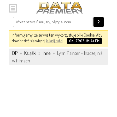
?
Informujemy, że serwis ten wykorzystuje pliki Cookie. Aby
dowiedzieć się więcej
kliknij tutaj
.
OK, ZROZUMIAŁEM
DP
»
Książki
»
Inne
»
Lynn Painter - Inaczej niż
w filmach