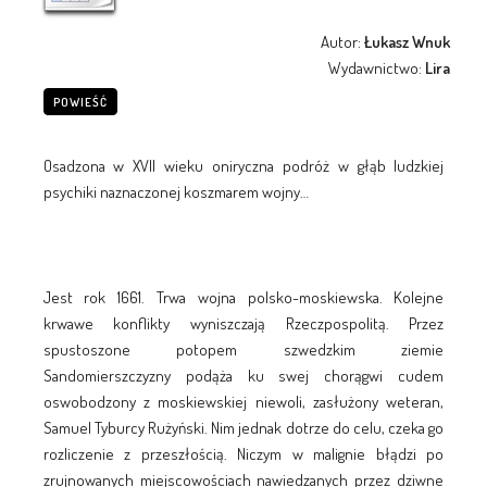
Autor:
Łukasz Wnuk
Wydawnictwo:
Lira
POWIEŚĆ
Osadzona w XVII wieku oniryczna podróż w głąb ludzkiej
psychiki naznaczonej koszmarem wojny…
Jest rok 1661. Trwa wojna polsko-moskiewska. Kolejne
krwawe konflikty wyniszczają Rzeczpospolitą. Przez
spustoszone potopem szwedzkim ziemie
Sandomierszczyzny podąża ku swej chorągwi cudem
oswobodzony z moskiewskiej niewoli, zasłużony weteran,
Samuel Tyburcy Rużyński. Nim jednak dotrze do celu, czeka go
rozliczenie z przeszłością. Niczym w malignie błądzi po
zrujnowanych miejscowościach nawiedzanych przez dziwne