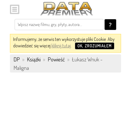
?
Informujemy, że serwis ten wykorzystuje pliki Cookie. Aby
dowiedzieć się więcej
kliknij tutaj
.
OK, ZROZUMIAŁEM
DP
»
Książki
»
Powieść
»
Łukasz Wnuk -
Maligna